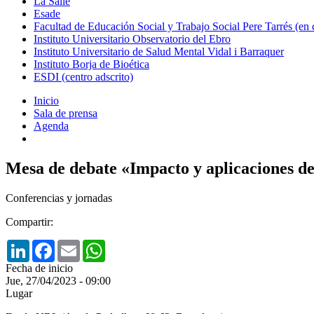
La Salle
Esade
Facultad de Educación Social y Trabajo Social Pere Tarrés (en
Instituto Universitario Observatorio del Ebro
Instituto Universitario de Salud Mental Vidal i Barraquer
Instituto Borja de Bioética
ESDI (centro adscrito)
Inicio
Sala de prensa
Agenda
Mesa de debate «Impacto y aplicaciones de l
Conferencias y jornadas
Compartir:
LinkedIn
Facebook
Email
WhatsApp
Fecha de inicio
Jue, 27/04/2023 - 09:00
Lugar