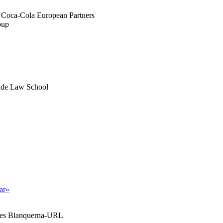
n Coca-Cola European Partners
oup
sade Law School
tar»
ales Blanquerna-URL