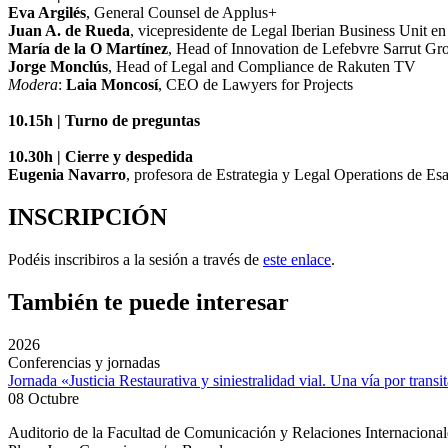
Eva Argilés
, General Counsel de Applus+
Juan A. de Rueda
,
vicepresidente de Legal Iberian Business Unit e
María de la O Martínez
, Head of Innovation de Lefebvre Sarrut Gr
Jorge Monclús
,
Head of Legal and Compliance de Rakuten TV
Modera
:
Laia Moncosí
, CEO de Lawyers for Projects
10.15h | Turno de preguntas
10.30h | Cierre y despedida
Eugenia Navarro
, profesora de Estrategia y Legal Operations de E
INSCRIPCIÓN
Podéis inscribiros a la sesión a través de
este enlace
.
También te puede interesar
2026
Conferencias y jornadas
Jornada «Justicia Restaurativa y siniestralidad vial. Una vía por transi
08 Octubre
Auditorio de la Facultad de Comunicación y Relaciones Internacion