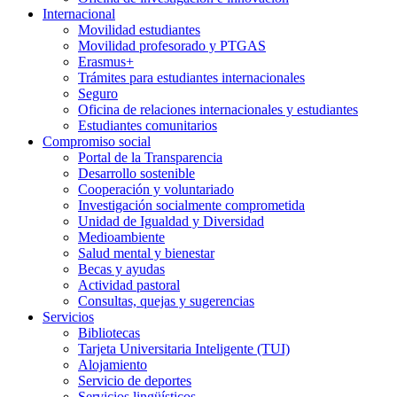
Internacional
Movilidad estudiantes
Movilidad profesorado y PTGAS
Erasmus+
Trámites para estudiantes internacionales
Seguro
Oficina de relaciones internacionales y estudiantes
Estudiantes comunitarios
Compromiso social
Portal de la Transparencia
Desarrollo sostenible
Cooperación y voluntariado
Investigación socialmente comprometida
Unidad de Igualdad y Diversidad
Medioambiente
Salud mental y bienestar
Becas y ayudas
Actividad pastoral
Consultas, quejas y sugerencias
Servicios
Bibliotecas
Tarjeta Universitaria Inteligente (TUI)
Alojamiento
Servicio de deportes
Servicios lingüísticos