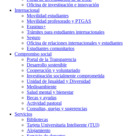
Oficina de investigación e innovación
Internacional
Movilidad estudiantes
Movilidad profesorado y PTGAS
Erasmus+
Trámites para estudiantes internacionales
Seguro
Oficina de relaciones internacionales y estudiantes
Estudiantes comunitarios
Compromiso social
Portal de la Transparencia
Desarrollo sostenible
Cooperación y voluntariado
Investigación socialmente comprometida
Unidad de Igualdad y Diversidad
Medioambiente
Salud mental y bienestar
Becas y ayudas
Actividad pastoral
Consultas, quejas y sugerencias
Servicios
Bibliotecas
Tarjeta Universitaria Inteligente (TUI)
Alojamiento
Servicio de deportes