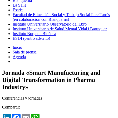
Blanquerna
La Salle
Esade
Facultad de Educación Social y Trabajo Social Pere Tarrés
(en colaboración con Blanquerna)
Instituto Universitario Observatorio del Ebro
Instituto Universitario de Salud Mental Vidal i Barraquer
Instituto Borja de Bioética
ESDI (centro adscrito)
Inicio
Sala de prensa
Agenda
Jornada «Smart Manufacturing and
Digital Transformation in Pharma
Industry»
Conferencias y jornadas
Compartir:
LinkedIn
Facebook
Email
WhatsApp