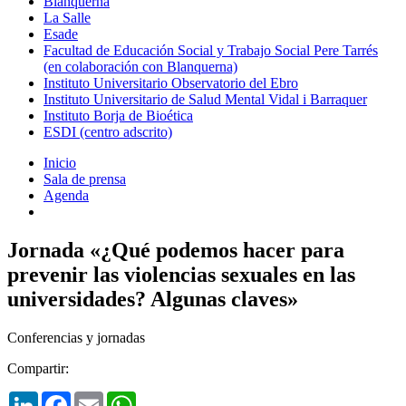
Blanquerna
La Salle
Esade
Facultad de Educación Social y Trabajo Social Pere Tarrés
(en colaboración con Blanquerna)
Instituto Universitario Observatorio del Ebro
Instituto Universitario de Salud Mental Vidal i Barraquer
Instituto Borja de Bioética
ESDI (centro adscrito)
Inicio
Sala de prensa
Agenda
Jornada «¿Qué podemos hacer para
prevenir las violencias sexuales en las
universidades? Algunas claves»
Conferencias y jornadas
Compartir:
LinkedIn
Facebook
Email
WhatsApp