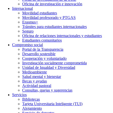
Oficina de investigación e innovación
Internacional
Movilidad estudiantes
Movilidad profesorado y PTGAS
Erasmus+
Trámites para estudiantes internacionales
Seguro
Oficina de relaciones internacionales y estudiantes
Estudiantes comunitarios
Compromiso social
Portal de la Transparencia
Desarrollo sostenible
Cooperación y voluntariado
Investigación socialmente comprometida
Unidad de Igualdad y Diversidad
Medioambiente
Salud mental y bienestar
Becas y ayudas
Actividad pastoral
Consultas, quejas y sugerencias
Servicios
Bibliotecas
Tarjeta Universitaria Inteligente (TUI)
Alojamiento
Servicio de deportes