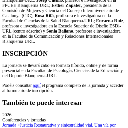
Blanquerna-URL;
Josep Castillo
, profesor e investigador en la
FPCEE Blanquerna-URL;
Esther Zapater
, presidenta de la
Comisión de Mujeres y Ciencia del Consejo Interuniversitario de
Catalunya (CIC);
Rosa Rifà
, profesora e investigadora en la
Facultad de Ciencias de la Salud Blanquerna-URL;
Encarna Ruiz
,
profesora e investigadora en la Escuela Superior de Diseño ESDi-
URL (centro adscrito) y
Sonia Ballano
, profesora e investigadora
en la Facultad de Comunicación y Relaciones Internacionales
Blanquerna-URL.
INSCRIPCIÓN
La jornada se llevará cabo en formato híbrido, online y de forma
presencial en la Facultad de Psicología, Ciencias de la Educación y
del Deporte Blanquerna-URL.
Podéis consultar
aquí
el programa completo de la jornada y acceder
al formulario de inscripción.
También te puede interesar
2026
Conferencias y jornadas
Jornada «Justicia Restaurativa y siniestralidad vial. Una vía por