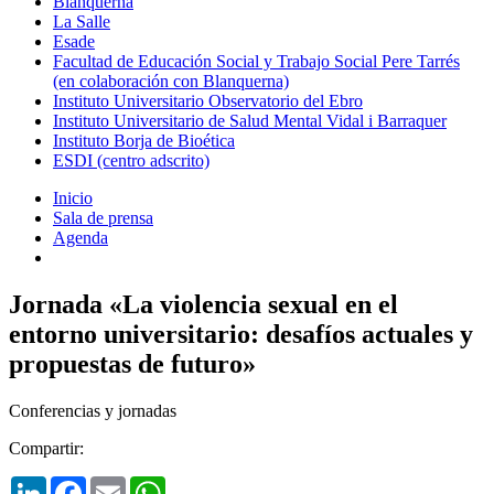
Blanquerna
La Salle
Esade
Facultad de Educación Social y Trabajo Social Pere Tarrés
(en colaboración con Blanquerna)
Instituto Universitario Observatorio del Ebro
Instituto Universitario de Salud Mental Vidal i Barraquer
Instituto Borja de Bioética
ESDI (centro adscrito)
Inicio
Sala de prensa
Agenda
Jornada «La violencia sexual en el
entorno universitario: desafíos actuales y
propuestas de futuro»
Conferencias y jornadas
Compartir:
LinkedIn
Facebook
Email
WhatsApp