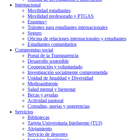
Internacional
Movilidad estudiantes
Movilidad profesorado y PTGAS
Erasmus+
Trámites para estudiantes internacionales
Seguro
Oficina de relaciones internacionales y estudiantes
Estudiantes comunitarios
Compromiso social
Portal de la Transparencia
Desarrollo sostenible
Cooperación y voluntariado
Investigación socialmente comprometida
Unidad de Igualdad y Diversidad
Medioambiente
Salud mental y bienestar
Becas y ayudas
Actividad pastoral
Consultas, quejas y sugerencias
Servicios
Bibliotecas
Tarjeta Universitaria Inteligente (TUI)
Alojamiento
Servicio de deportes
Servicios lingüísticos