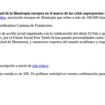
el de la filantropía europea en el marco de las crisis superpuestas
ilea
, asociación europea de filantropía que reúne a más de 100.000 fund
oordinadora Catalana de Fundacions.
 de acción social organizado con la colaboración del diario El País y qu
s, por el Fórum Social Pere Tarrés hi han pasado personalidades como lo
l Abad de Montserrat, y numerosos expertos del mundo académico y empr
nscripción a través de
este enlace
.
de la comida es de 20€. Os pedimos seriedad en vuestra confirmación par