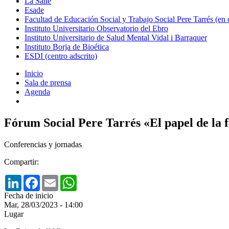
La Salle
Esade
Facultad de Educación Social y Trabajo Social Pere Tarrés (en
Instituto Universitario Observatorio del Ebro
Instituto Universitario de Salud Mental Vidal i Barraquer
Instituto Borja de Bioética
ESDI (centro adscrito)
Inicio
Sala de prensa
Agenda
Fórum Social Pere Tarrés «El papel de la f
Conferencias y jornadas
Compartir:
LinkedIn
Facebook
Email
WhatsApp
Fecha de inicio
Mar, 28/03/2023 - 14:00
Lugar