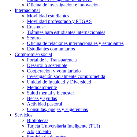
Oficina de investigación e innovación
Internacional
Movilidad estudiantes
Movilidad profesorado y PTGAS
Erasmus+
Trámites para estudiantes internacionales
Seguro
Oficina de relaciones internacionales y estudiantes
Estudiantes comunitarios
Compromiso social
Portal de la Transparencia
Desarrollo sostenible
Cooperación y voluntariado
Investigación socialmente comprometida
Unidad de Igualdad y Diversidad
Medioambiente
Salud mental y bienestar
Becas y ayudas
Actividad pastoral
Consultas, quejas y sugerencias
Servicios
Bibliotecas
Tarjeta Universitaria Inteligente (TUI)
Alojamiento
Servicio de deportes