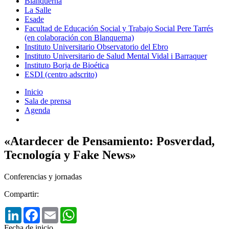
Blanquerna
La Salle
Esade
Facultad de Educación Social y Trabajo Social Pere Tarrés
(en colaboración con Blanquerna)
Instituto Universitario Observatorio del Ebro
Instituto Universitario de Salud Mental Vidal i Barraquer
Instituto Borja de Bioética
ESDI (centro adscrito)
Inicio
Sala de prensa
Agenda
«Atardecer de Pensamiento: Posverdad,
Tecnología y Fake News»
Conferencias y jornadas
Compartir:
LinkedIn
Facebook
Email
WhatsApp
Fecha de inicio