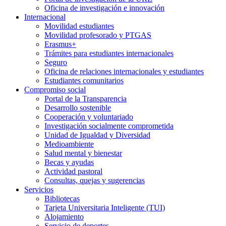
Oficina de investigación e innovación
Internacional
Movilidad estudiantes
Movilidad profesorado y PTGAS
Erasmus+
Trámites para estudiantes internacionales
Seguro
Oficina de relaciones internacionales y estudiantes
Estudiantes comunitarios
Compromiso social
Portal de la Transparencia
Desarrollo sostenible
Cooperación y voluntariado
Investigación socialmente comprometida
Unidad de Igualdad y Diversidad
Medioambiente
Salud mental y bienestar
Becas y ayudas
Actividad pastoral
Consultas, quejas y sugerencias
Servicios
Bibliotecas
Tarjeta Universitaria Inteligente (TUI)
Alojamiento
Servicio de deportes