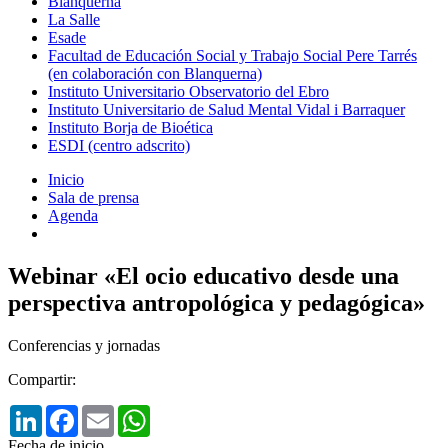
Blanquerna
La Salle
Esade
Facultad de Educación Social y Trabajo Social Pere Tarrés
(en colaboración con Blanquerna)
Instituto Universitario Observatorio del Ebro
Instituto Universitario de Salud Mental Vidal i Barraquer
Instituto Borja de Bioética
ESDI (centro adscrito)
Inicio
Sala de prensa
Agenda
Webinar «El ocio educativo desde una
perspectiva antropológica y pedagógica»
Conferencias y jornadas
Compartir:
LinkedIn
Facebook
Email
WhatsApp
Fecha de inicio