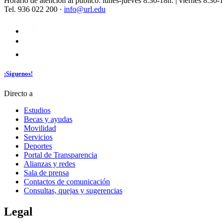
Horario de atención al público: lunes-jueves 8.30-18h. | viernes 8.30-
Tel. 936 022 200 ·
info@url.edu
¡Síguenos!
Directo a
Estudios
Becas y ayudas
Movilidad
Servicios
Deportes
Portal de Transparencia
Alianzas y redes
Sala de prensa
Contactos de comunicación
Consultas, quejas y sugerencias
Legal