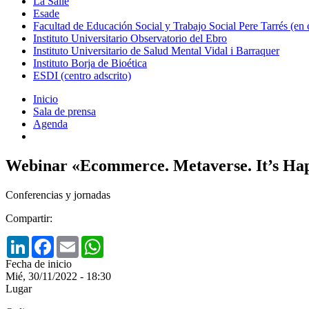
La Salle
Esade
Facultad de Educación Social y Trabajo Social Pere Tarrés (en
Instituto Universitario Observatorio del Ebro
Instituto Universitario de Salud Mental Vidal i Barraquer
Instituto Borja de Bioética
ESDI (centro adscrito)
Inicio
Sala de prensa
Agenda
Webinar «Ecommerce. Metaverse. It’s Ha
Conferencias y jornadas
Compartir:
LinkedIn
Facebook
Email
WhatsApp
Fecha de inicio
Mié, 30/11/2022 - 18:30
Lugar