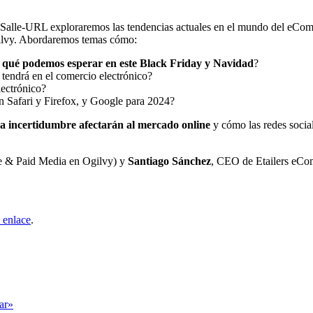
Salle-URL exploraremos las tendencias actuales en el mundo del eCom
ilvy. Abordaremos temas cómo:
y
qué podemos esperar en este Black Friday y Navidad
?
 tendrá en el comercio electrónico?
lectrónico?
en Safari y Firefox, y Google para 2024?
y la incertidumbre afectarán al mercado online
y cómo las redes social
 & Paid Media en Ogilvy) y
Santiago Sánchez
, CEO de Etailers eCo
e enlace
.
tar»