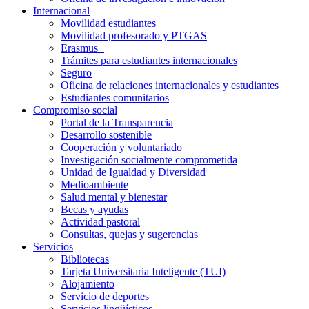
Internacional
Movilidad estudiantes
Movilidad profesorado y PTGAS
Erasmus+
Trámites para estudiantes internacionales
Seguro
Oficina de relaciones internacionales y estudiantes
Estudiantes comunitarios
Compromiso social
Portal de la Transparencia
Desarrollo sostenible
Cooperación y voluntariado
Investigación socialmente comprometida
Unidad de Igualdad y Diversidad
Medioambiente
Salud mental y bienestar
Becas y ayudas
Actividad pastoral
Consultas, quejas y sugerencias
Servicios
Bibliotecas
Tarjeta Universitaria Inteligente (TUI)
Alojamiento
Servicio de deportes
Servicios lingüísticos