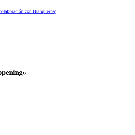
 colaboración con Blanquerna)
ppening»