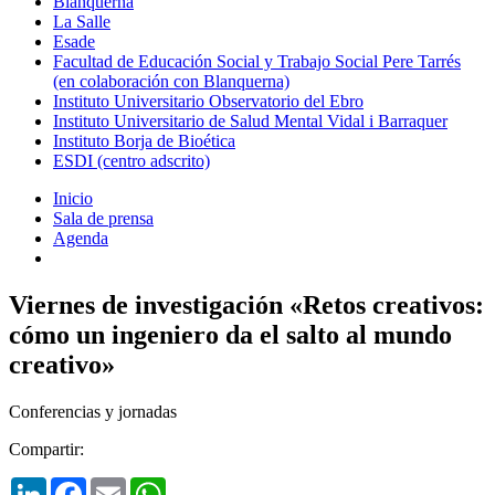
Blanquerna
La Salle
Esade
Facultad de Educación Social y Trabajo Social Pere Tarrés
(en colaboración con Blanquerna)
Instituto Universitario Observatorio del Ebro
Instituto Universitario de Salud Mental Vidal i Barraquer
Instituto Borja de Bioética
ESDI (centro adscrito)
Inicio
Sala de prensa
Agenda
Viernes de investigación «Retos creativos:
cómo un ingeniero da el salto al mundo
creativo»
Conferencias y jornadas
Compartir:
LinkedIn
Facebook
Email
WhatsApp