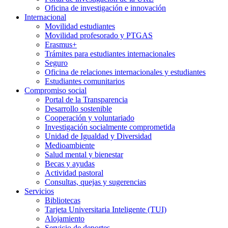
Oficina de investigación e innovación
Internacional
Movilidad estudiantes
Movilidad profesorado y PTGAS
Erasmus+
Trámites para estudiantes internacionales
Seguro
Oficina de relaciones internacionales y estudiantes
Estudiantes comunitarios
Compromiso social
Portal de la Transparencia
Desarrollo sostenible
Cooperación y voluntariado
Investigación socialmente comprometida
Unidad de Igualdad y Diversidad
Medioambiente
Salud mental y bienestar
Becas y ayudas
Actividad pastoral
Consultas, quejas y sugerencias
Servicios
Bibliotecas
Tarjeta Universitaria Inteligente (TUI)
Alojamiento
Servicio de deportes