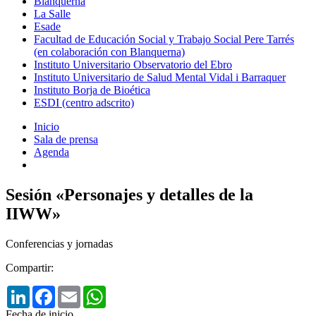
Blanquerna
La Salle
Esade
Facultad de Educación Social y Trabajo Social Pere Tarrés
(en colaboración con Blanquerna)
Instituto Universitario Observatorio del Ebro
Instituto Universitario de Salud Mental Vidal i Barraquer
Instituto Borja de Bioética
ESDI (centro adscrito)
Inicio
Sala de prensa
Agenda
Sesión «Personajes y detalles de la
IIWW»
Conferencias y jornadas
Compartir:
LinkedIn
Facebook
Email
WhatsApp
Fecha de inicio