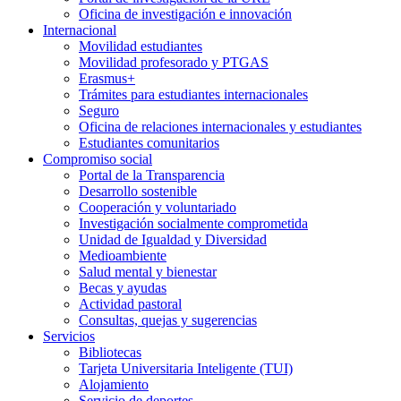
Oficina de investigación e innovación
Internacional
Movilidad estudiantes
Movilidad profesorado y PTGAS
Erasmus+
Trámites para estudiantes internacionales
Seguro
Oficina de relaciones internacionales y estudiantes
Estudiantes comunitarios
Compromiso social
Portal de la Transparencia
Desarrollo sostenible
Cooperación y voluntariado
Investigación socialmente comprometida
Unidad de Igualdad y Diversidad
Medioambiente
Salud mental y bienestar
Becas y ayudas
Actividad pastoral
Consultas, quejas y sugerencias
Servicios
Bibliotecas
Tarjeta Universitaria Inteligente (TUI)
Alojamiento
Servicio de deportes