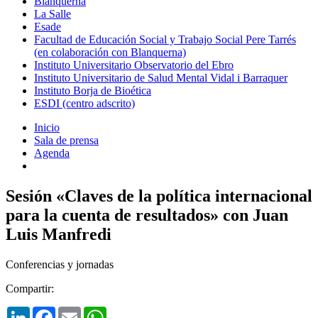
Blanquerna
La Salle
Esade
Facultad de Educación Social y Trabajo Social Pere Tarrés
(en colaboración con Blanquerna)
Instituto Universitario Observatorio del Ebro
Instituto Universitario de Salud Mental Vidal i Barraquer
Instituto Borja de Bioética
ESDI (centro adscrito)
Inicio
Sala de prensa
Agenda
Sesión «Claves de la política internacional
para la cuenta de resultados» con Juan
Luis Manfredi
Conferencias y jornadas
Compartir:
LinkedIn
Facebook
Email
WhatsApp