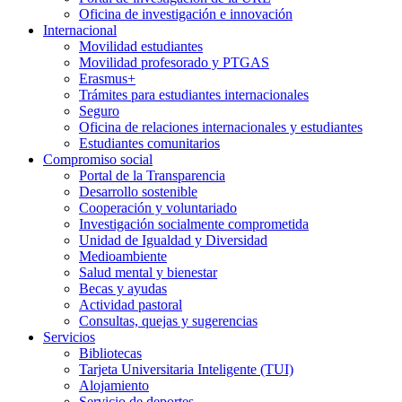
Oficina de investigación e innovación
Internacional
Movilidad estudiantes
Movilidad profesorado y PTGAS
Erasmus+
Trámites para estudiantes internacionales
Seguro
Oficina de relaciones internacionales y estudiantes
Estudiantes comunitarios
Compromiso social
Portal de la Transparencia
Desarrollo sostenible
Cooperación y voluntariado
Investigación socialmente comprometida
Unidad de Igualdad y Diversidad
Medioambiente
Salud mental y bienestar
Becas y ayudas
Actividad pastoral
Consultas, quejas y sugerencias
Servicios
Bibliotecas
Tarjeta Universitaria Inteligente (TUI)
Alojamiento
Servicio de deportes