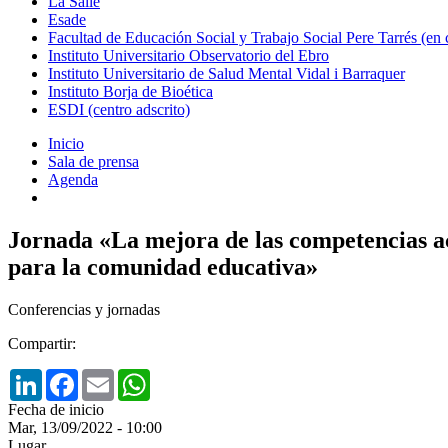
La Salle
Esade
Facultad de Educación Social y Trabajo Social Pere Tarrés (en
Instituto Universitario Observatorio del Ebro
Instituto Universitario de Salud Mental Vidal i Barraquer
Instituto Borja de Bioética
ESDI (centro adscrito)
Inicio
Sala de prensa
Agenda
Jornada «La mejora de las competencias aca
para la comunidad educativa»
Conferencias y jornadas
Compartir:
LinkedIn
Facebook
Email
WhatsApp
Fecha de inicio
Mar, 13/09/2022 - 10:00
Lugar