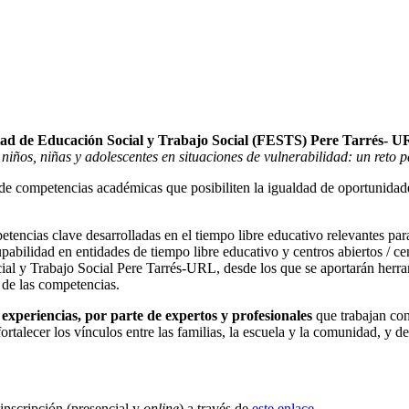
tad de Educación Social y Trabajo Social (FESTS) Pere Tarrés- 
iños, niñas y adolescentes en situaciones de vulnerabilidad: un reto
 de competencias académicas que posibiliten la igualdad de oportunidades
tencias clave desarrolladas en el tiempo libre educativo relevantes para
pabilidad en entidades de tiempo libre educativo y centros abiertos / ce
al y Trabajo Social Pere Tarrés-URL, desde los que se aportarán herram
a de las competencias.
 experiencias, por parte de expertos y profesionales
que trabajan con 
talecer los vínculos entre las familias, la escuela y la comunidad, y de
inscripción (presencial y
online
) a través de
este enlace
.