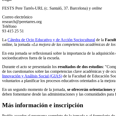
FESTS Pere Tarrés-URL (c. Santaló, 37. Barcelona) y
online
Correo electrónico
research@peretarres.org
Teléfono
93 415 25 51
La
Cátedra de Ocio Educativo y de Acción Sociocultural
de la
Facul
online, la jornada
«La mejora de las competencias académicas de los n
En esta jornada se reflexionará sobre la importancia de la adquisición
socioeducativos fuera de la escuela.
Durante el acto se presentarán los
resultados de dos estudios
: "Compe
de los cuestionarios sobre las competencias clave académicas y de ocu
Innovación y Análisis Social (GIAS)
de la Facultad de Educación Soci
voluntarios a planificar los procesos educativos orientados a la mejor
En un segundo momento de la jornada,
se ofrecerán orientaciones y
deben fomentarse desde las administraciones y las comunidades para for
Más información e inscripción
Podéis acceder al programa completo de la jornada y al formulario de 