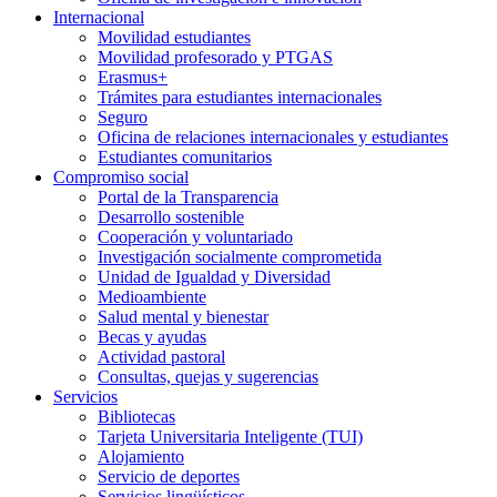
Internacional
Movilidad estudiantes
Movilidad profesorado y PTGAS
Erasmus+
Trámites para estudiantes internacionales
Seguro
Oficina de relaciones internacionales y estudiantes
Estudiantes comunitarios
Compromiso social
Portal de la Transparencia
Desarrollo sostenible
Cooperación y voluntariado
Investigación socialmente comprometida
Unidad de Igualdad y Diversidad
Medioambiente
Salud mental y bienestar
Becas y ayudas
Actividad pastoral
Consultas, quejas y sugerencias
Servicios
Bibliotecas
Tarjeta Universitaria Inteligente (TUI)
Alojamiento
Servicio de deportes
Servicios lingüísticos