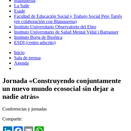
Blanquerna
La Salle
Esade
Facultad de Educación Social y Trabajo Social Pere Tarrés
(en colaboración con Blanquerna)
Instituto Universitario Observatorio del Ebro
Instituto Universitario de Salud Mental Vidal i Barraquer
Instituto Borja de Bioética
ESDI (centro adscrito)
Inicio
Sala de prensa
Agenda
Jornada «Construyendo conjuntamente
un nuevo mundo ecosocial sin dejar a
nadie atrás»
Conferencias y jornadas
Compartir:
LinkedIn
Facebook
Email
WhatsApp