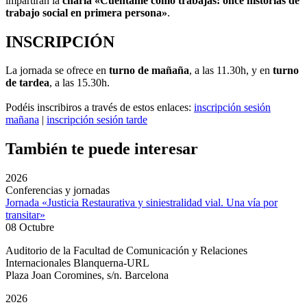
impartirán la
charla «Cuéntame cómo trabajas: once historias de
trabajo social en primera persona»
.
INSCRIPCIÓN
La jornada se ofrece en
turno de mañaña
, a las 11.30h, y en
turno
de tardea
, a las 15.30h.
Podéis inscribiros a través de estos enlaces:
inscripción sesión
mañana
|
inscripción sesión tarde
También te puede interesar
2026
Conferencias y jornadas
Jornada «Justicia Restaurativa y siniestralidad vial. Una vía por
transitar»
08 Octubre
Auditorio de la Facultad de Comunicación y Relaciones
Internacionales Blanquerna-URL
Plaza Joan Coromines, s/n. Barcelona
2026