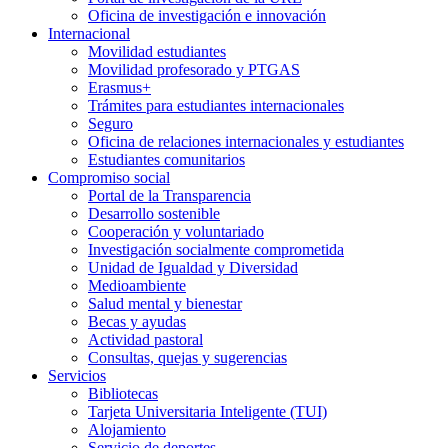
Oficina de investigación e innovación
Internacional
Movilidad estudiantes
Movilidad profesorado y PTGAS
Erasmus+
Trámites para estudiantes internacionales
Seguro
Oficina de relaciones internacionales y estudiantes
Estudiantes comunitarios
Compromiso social
Portal de la Transparencia
Desarrollo sostenible
Cooperación y voluntariado
Investigación socialmente comprometida
Unidad de Igualdad y Diversidad
Medioambiente
Salud mental y bienestar
Becas y ayudas
Actividad pastoral
Consultas, quejas y sugerencias
Servicios
Bibliotecas
Tarjeta Universitaria Inteligente (TUI)
Alojamiento
Servicio de deportes