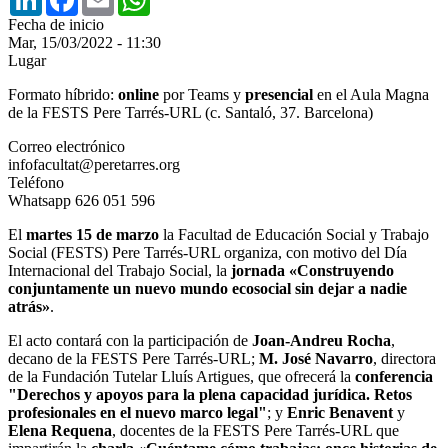
Fecha de inicio
Mar, 15/03/2022 - 11:30
Lugar
Formato híbrido:
online
por Teams y
presencial
en el Aula Magna
de la FESTS Pere Tarrés-URL (c. Santaló, 37. Barcelona)
Correo electrónico
infofacultat@peretarres.org
Teléfono
Whatsapp 626 051 596
El
martes 15 de marzo
la Facultad de Educación Social y Trabajo
Social (FESTS) Pere Tarrés-URL organiza, con motivo del Día
Internacional del Trabajo Social, la
jornada «Construyendo
conjuntamente un nuevo mundo ecosocial sin dejar a nadie
atrás»
.
El acto contará con la participación de
Joan-Andreu Rocha
,
decano de la FESTS Pere Tarrés-URL;
M. José Navarro
, directora
de la Fundación Tutelar Lluís Artigues, que ofrecerá la
conferencia
"Derechos y apoyos para la plena capacidad jurídica. Retos
profesionales en el nuevo marco legal"
; y
Enric Benavent
y
Elena Requena
, docentes de la FESTS Pere Tarrés-URL que