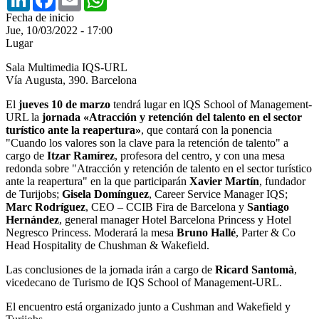
Fecha de inicio
Jue, 10/03/2022 - 17:00
Lugar
Sala Multimedia IQS-URL
Vía Augusta, 390. Barcelona
El
jueves 10 de marzo
tendrá lugar en lQS School of Management-
URL la
jornada «Atracción y retención del talento en el sector
turístico ante la reapertura»
, que contará con la ponencia
"Cuando los valores son la clave para la retención de talento" a
cargo de
Itzar Ramírez
, profesora del centro, y con una mesa
redonda sobre "Atracción y retención de talento en el sector turístico
ante la reapertura" en la que participarán
Xavier Martín
, fundador
de Turijobs;
Gisela Domínguez
, Career Service Manager IQS;
Marc Rodríguez
, CEO – CCIB Fira de Barcelona y
Santiago
Hernández
, general manager Hotel Barcelona Princess y Hotel
Negresco Princess. Moderará la mesa
Bruno Hallé
, Parter & Co
Head Hospitality de Chushman & Wakefield.
Las conclusiones de la jornada irán a cargo de
Ricard Santomà
,
vicedecano de Turismo de IQS School of Management-URL.
El encuentro está organizado junto a Cushman and Wakefield y