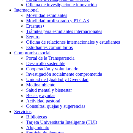
Oficina de investigación e innovación
Internacional
Movilidad estudiantes
Movilidad profesorado y PTGAS
Erasmus+
Trámites para estudiantes internacionales
Seguro
Oficina de relaciones internacionales y estudiantes
Estudiantes comunitarios
Compromiso social
Portal de la Transparencia
Desarrollo sostenible
Cooperación y voluntariado
Investigación socialmente comprometida
Unidad de Igualdad y Diversidad
Medioambiente
Salud mental y bienestar
Becas y ayudas
Actividad pastoral
Consultas, quejas y sugerencias
Servicios
Bibliotecas
Tarjeta Universitaria Inteligente (TUI)
Alojamiento
Servicio de deportes