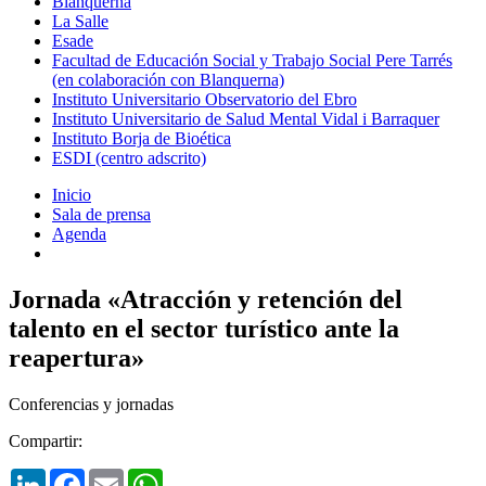
Blanquerna
La Salle
Esade
Facultad de Educación Social y Trabajo Social Pere Tarrés
(en colaboración con Blanquerna)
Instituto Universitario Observatorio del Ebro
Instituto Universitario de Salud Mental Vidal i Barraquer
Instituto Borja de Bioética
ESDI (centro adscrito)
Inicio
Sala de prensa
Agenda
Jornada «Atracción y retención del
talento en el sector turístico ante la
reapertura»
Conferencias y jornadas
Compartir:
LinkedIn
Facebook
Email
WhatsApp