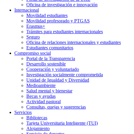
Oficina de investigación e innovación
Internacional
Movilidad estudiantes
Movilidad profesorado y PTGAS
Erasmus+
Trámites para estudiantes internacionales
Seguro
Oficina de relaciones internacionales y estudiantes
Estudiantes comunitarios
Compromiso social
Portal de la Transparencia
Desarrollo sostenible
Cooperación y voluntariado
Investigación socialmente comprometida
Unidad de Igualdad y Diversidad
Medioambiente
Salud mental y bienestar
Becas y ayudas
Actividad pastoral
Consultas, quejas y sugerencias
Servicios
Bibliotecas
Tarjeta Universitaria Inteligente (TUI)
Alojamiento
Servicio de deportes