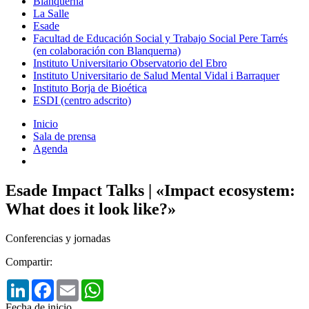
Blanquerna
La Salle
Esade
Facultad de Educación Social y Trabajo Social Pere Tarrés
(en colaboración con Blanquerna)
Instituto Universitario Observatorio del Ebro
Instituto Universitario de Salud Mental Vidal i Barraquer
Instituto Borja de Bioética
ESDI (centro adscrito)
Inicio
Sala de prensa
Agenda
Esade Impact Talks | «Impact ecosystem:
What does it look like?»
Conferencias y jornadas
Compartir:
LinkedIn
Facebook
Email
WhatsApp
Fecha de inicio