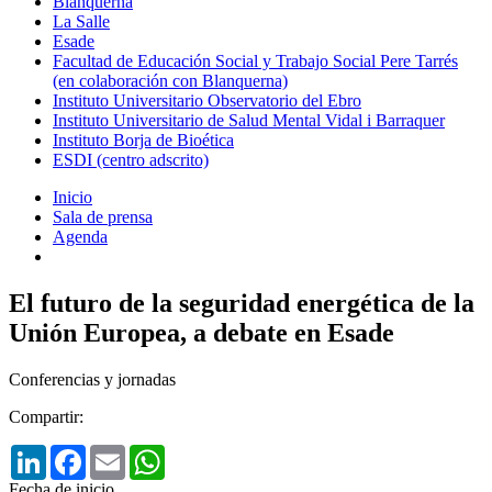
Blanquerna
La Salle
Esade
Facultad de Educación Social y Trabajo Social Pere Tarrés
(en colaboración con Blanquerna)
Instituto Universitario Observatorio del Ebro
Instituto Universitario de Salud Mental Vidal i Barraquer
Instituto Borja de Bioética
ESDI (centro adscrito)
Inicio
Sala de prensa
Agenda
El futuro de la seguridad energética de la
Unión Europea, a debate en Esade
Conferencias y jornadas
Compartir:
LinkedIn
Facebook
Email
WhatsApp
Fecha de inicio