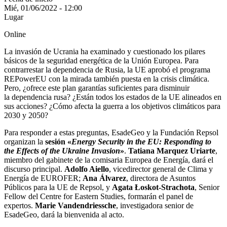
Mié, 01/06/2022 - 12:00
Lugar
Online
La invasión de Ucrania ha examinado y cuestionado los pilares
básicos de la seguridad energética de la Unión Europea. Para
contrarrestar la dependencia de Rusia, la UE aprobó el programa
REPowerEU con la mirada también puesta en la crisis climática.
Pero, ¿ofrece este plan garantías suficientes para disminuir
la
dependencia rusa? ¿Están todos los estados de la UE alineados en
sus acciones? ¿Cómo afecta la guerra a los objetivos climáticos para
2030 y 2050?
Para responder a estas preguntas, EsadeGeo y la Fundación Repsol
organizan la
sesión «
Energy Security in the EU: Responding to
the Effects of the Ukraine Invasion
»
.
Tatiana Marquez Uriarte
,
miembro del gabinete de la comisaria Europea de Energía, dará el
discurso principal.
Adolfo Aiello
, vicedirector general de Clima y
Energía de EUROFER;
Ana Álvarez
, directora de Asuntos
Públicos para la UE de Repsol, y
Agata Łoskot-Strachota
, Senior
Fellow del Centre for Eastern Studies, formarán el panel de
expertos.
Marie Vandendriessche
, investigadora senior de
EsadeGeo, dará la bienvenida al acto.