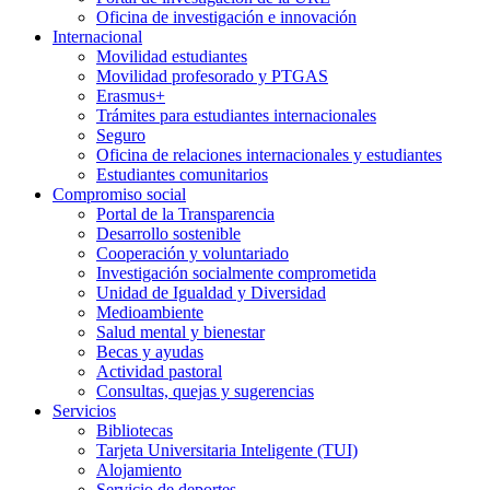
Oficina de investigación e innovación
Internacional
Movilidad estudiantes
Movilidad profesorado y PTGAS
Erasmus+
Trámites para estudiantes internacionales
Seguro
Oficina de relaciones internacionales y estudiantes
Estudiantes comunitarios
Compromiso social
Portal de la Transparencia
Desarrollo sostenible
Cooperación y voluntariado
Investigación socialmente comprometida
Unidad de Igualdad y Diversidad
Medioambiente
Salud mental y bienestar
Becas y ayudas
Actividad pastoral
Consultas, quejas y sugerencias
Servicios
Bibliotecas
Tarjeta Universitaria Inteligente (TUI)
Alojamiento
Servicio de deportes