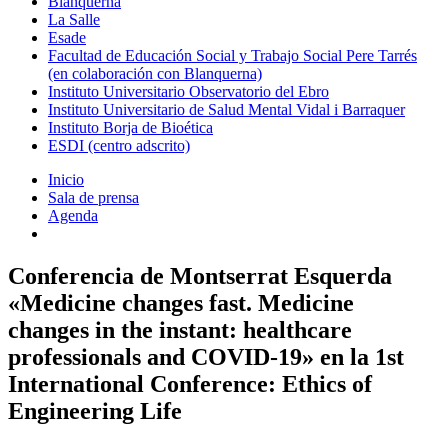
Blanquerna
La Salle
Esade
Facultad de Educación Social y Trabajo Social Pere Tarrés
(en colaboración con Blanquerna)
Instituto Universitario Observatorio del Ebro
Instituto Universitario de Salud Mental Vidal i Barraquer
Instituto Borja de Bioética
ESDI (centro adscrito)
Inicio
Sala de prensa
Agenda
Conferencia de Montserrat Esquerda
«Medicine changes fast. Medicine
changes in the instant: healthcare
professionals and COVID-19» en la 1st
International Conference: Ethics of
Engineering Life