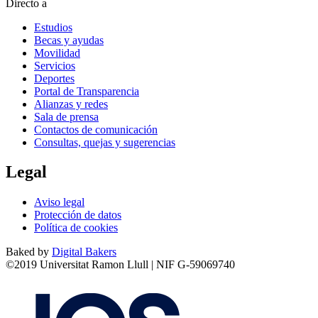
Directo a
Estudios
Becas y ayudas
Movilidad
Servicios
Deportes
Portal de Transparencia
Alianzas y redes
Sala de prensa
Contactos de comunicación
Consultas, quejas y sugerencias
Legal
Aviso legal
Protección de datos
Política de cookies
Baked by
Digital Bakers
©2019 Universitat Ramon Llull | NIF G-59069740