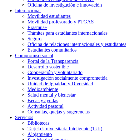
Oficina de investigación e innovación
Internacional
Movilidad estudiantes
Movilidad profesorado y PTGAS
Erasmus+
Trámites para estudiantes internacionales
Seguro
Oficina de relaciones internacionales y estudiantes
Estudiantes comunitarios
Compromiso social
Portal de la Transparencia
Desarrollo sostenible
Cooperación y voluntariado
Investigación socialmente comprometida
Unidad de Igualdad y Diversidad
Medioambiente
Salud mental y bienestar
Becas y ayudas
Actividad pastoral
Consultas, quejas y sugerencias
Servicios
Bibliotecas
Tarjeta Universitaria Inteligente (TUI)
Alojamiento
Servicio de deportes