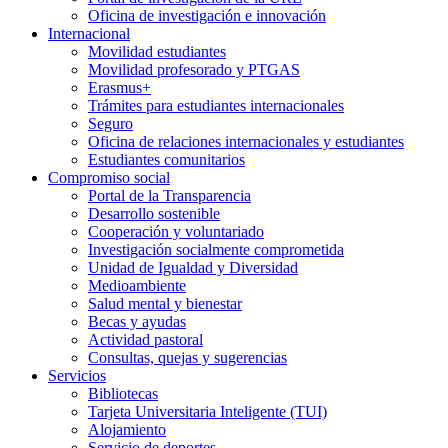
Oficina de investigación e innovación
Internacional
Movilidad estudiantes
Movilidad profesorado y PTGAS
Erasmus+
Trámites para estudiantes internacionales
Seguro
Oficina de relaciones internacionales y estudiantes
Estudiantes comunitarios
Compromiso social
Portal de la Transparencia
Desarrollo sostenible
Cooperación y voluntariado
Investigación socialmente comprometida
Unidad de Igualdad y Diversidad
Medioambiente
Salud mental y bienestar
Becas y ayudas
Actividad pastoral
Consultas, quejas y sugerencias
Servicios
Bibliotecas
Tarjeta Universitaria Inteligente (TUI)
Alojamiento
Servicio de deportes