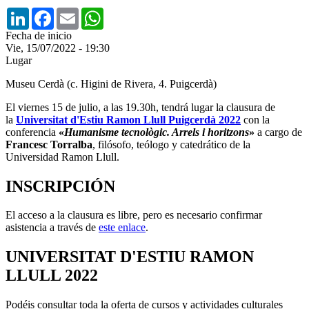
LinkedIn
Facebook
Email
WhatsApp
Fecha de inicio
Vie, 15/07/2022 - 19:30
Lugar
Museu Cerdà (c. Higini de Rivera, 4. Puigcerdà)
El viernes 15 de julio, a las 19.30h, tendrá lugar la clausura de
la
Universitat d'Estiu Ramon Llull Puigcerdà 2022
con la
conferencia
«
Humanisme tecnològic. Arrels i horitzons
»
a cargo de
Francesc Torralba
, filósofo, teólogo y catedrático de la
Universidad Ramon Llull.
INSCRIPCIÓN
El acceso a la clausura es libre, pero es necesario confirmar
asistencia a través de
este enlace
.
UNIVERSITAT D'ESTIU RAMON
LLULL 2022
Podéis consultar toda la oferta de cursos y actividades culturales