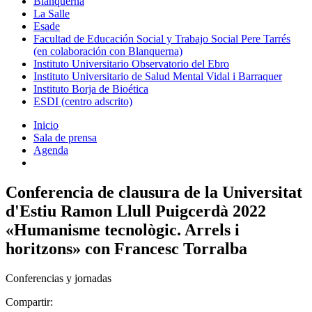
Blanquerna
La Salle
Esade
Facultad de Educación Social y Trabajo Social Pere Tarrés
(en colaboración con Blanquerna)
Instituto Universitario Observatorio del Ebro
Instituto Universitario de Salud Mental Vidal i Barraquer
Instituto Borja de Bioética
ESDI (centro adscrito)
Inicio
Sala de prensa
Agenda
Conferencia de clausura de la Universitat
d'Estiu Ramon Llull Puigcerdà 2022
«Humanisme tecnològic. Arrels i
horitzons» con Francesc Torralba
Conferencias y jornadas
Compartir: