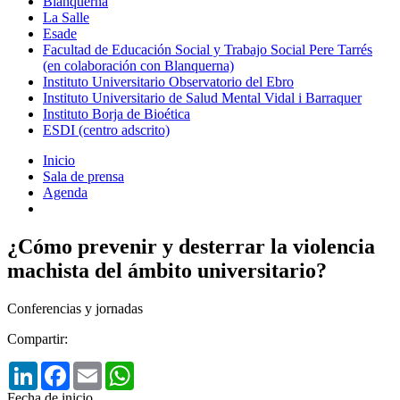
Blanquerna
La Salle
Esade
Facultad de Educación Social y Trabajo Social Pere Tarrés
(en colaboración con Blanquerna)
Instituto Universitario Observatorio del Ebro
Instituto Universitario de Salud Mental Vidal i Barraquer
Instituto Borja de Bioética
ESDI (centro adscrito)
Inicio
Sala de prensa
Agenda
¿Cómo prevenir y desterrar la violencia
machista del ámbito universitario?
Conferencias y jornadas
Compartir:
LinkedIn
Facebook
Email
WhatsApp
Fecha de inicio