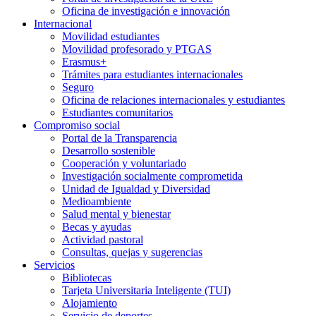
Oficina de investigación e innovación
Internacional
Movilidad estudiantes
Movilidad profesorado y PTGAS
Erasmus+
Trámites para estudiantes internacionales
Seguro
Oficina de relaciones internacionales y estudiantes
Estudiantes comunitarios
Compromiso social
Portal de la Transparencia
Desarrollo sostenible
Cooperación y voluntariado
Investigación socialmente comprometida
Unidad de Igualdad y Diversidad
Medioambiente
Salud mental y bienestar
Becas y ayudas
Actividad pastoral
Consultas, quejas y sugerencias
Servicios
Bibliotecas
Tarjeta Universitaria Inteligente (TUI)
Alojamiento
Servicio de deportes