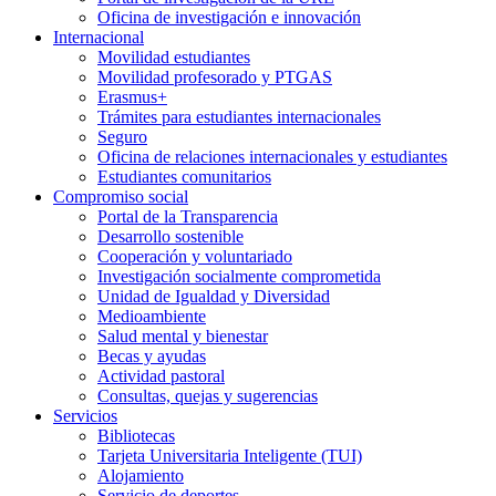
Oficina de investigación e innovación
Internacional
Movilidad estudiantes
Movilidad profesorado y PTGAS
Erasmus+
Trámites para estudiantes internacionales
Seguro
Oficina de relaciones internacionales y estudiantes
Estudiantes comunitarios
Compromiso social
Portal de la Transparencia
Desarrollo sostenible
Cooperación y voluntariado
Investigación socialmente comprometida
Unidad de Igualdad y Diversidad
Medioambiente
Salud mental y bienestar
Becas y ayudas
Actividad pastoral
Consultas, quejas y sugerencias
Servicios
Bibliotecas
Tarjeta Universitaria Inteligente (TUI)
Alojamiento
Servicio de deportes