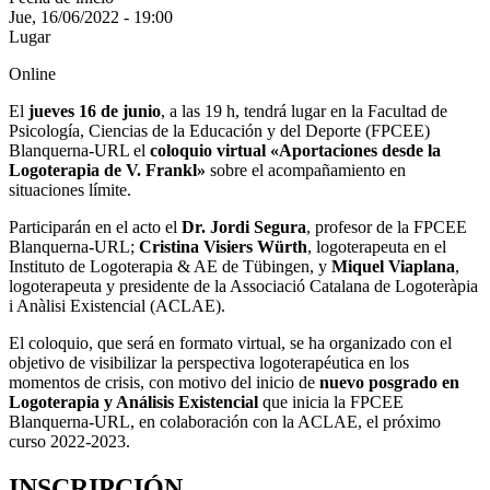
Jue, 16/06/2022 - 19:00
Lugar
Online
El
jueves 16 de junio
, a las 19 h, tendrá lugar en la Facultad de
Psicología, Ciencias de la Educación y del Deporte (FPCEE)
Blanquerna-URL el
coloquio virtual «Aportaciones desde la
Logoterapia de V. Frankl»
sobre el acompañamiento en
situaciones límite.
Participarán en el acto el
Dr. Jordi Segura
, profesor de la FPCEE
Blanquerna-URL;
Cristina Visiers Würth
, logoterapeuta en el
Instituto de Logoterapia & AE de Tübingen, y
Miquel Viaplana
,
logoterapeuta y presidente de la Associació Catalana de Logoteràpia
i Anàlisi Existencial (ACLAE).
El coloquio, que será en formato virtual, se ha organizado con el
objetivo de visibilizar la perspectiva logoterapéutica en los
momentos de crisis, con motivo del inicio de
nuevo posgrado en
Logoterapia y Análisis Existencial
que inicia la FPCEE
Blanquerna-URL, en colaboración con la ACLAE, el próximo
curso 2022-2023.
INSCRIPCIÓN