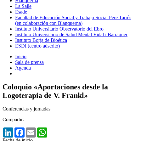
Blanquerna
La Salle
Esade
Facultad de Educación Social y Trabajo Social Pere Tarrés
(en colaboración con Blanquerna)
Instituto Universitario Observatorio del Ebro
Instituto Universitario de Salud Mental Vidal i Barraquer
Instituto Borja de Bioética
ESDI (centro adscrito)
Inicio
Sala de prensa
Agenda
Coloquio «Aportaciones desde la
Logoterapia de V. Frankl»
Conferencias y jornadas
Compartir:
LinkedIn
Facebook
Email
WhatsApp
Fecha de inicio