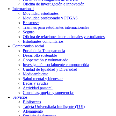
Oficina de investigación e innovación
Internacional
Movilidad estudiantes
Movilidad profesorado y PTGAS
Erasmus+
Trámites para estudiantes internacionales
Seguro
Oficina de relaciones internacionales y estudiantes
Estudiantes comunitarios
Compromiso social
Portal de la Transparencia
Desarrollo sostenible
Cooperación y voluntariado
Investigación socialmente comprometida
Unidad de Igualdad y Diversidad
Medioambiente
Salud mental y bienestar
Becas y ayudas
Actividad pastoral
Consultas, quejas y sugerencias
Servicios
Bibliotecas
Tarjeta Universitaria Inteligente (TUI)
Alojamiento
Servicio de deportes