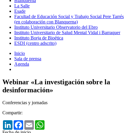
Blanquerna
La Salle
Esade
Facultad de Educación Social y Trabajo Social Pere Tarrés
(en colaboración con Blanquerna)
Instituto Universitario Observatorio del Ebro
Instituto Universitario de Salud Mental Vidal i Barraquer
Instituto Borja de Bioética
ESDI (centro adscrito)
Inicio
Sala de prensa
Agenda
Webinar «La investigación sobre la
desinformación»
Conferencias y jornadas
Compartir:
LinkedIn
Facebook
Email
WhatsApp
Fecha de inicio