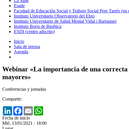
La Salle
Esade
Facultad de Educación Social y Trabajo Social Pere Tarrés (en
Instituto Universitario Observatorio del Ebro
Instituto Universitario de Salud Mental Vidal i Barraquer
Instituto Borja de Bioética
ESDI (centro adscrito)
Inicio
Sala de prensa
Agenda
Webinar «La importancia de una correcta ge
mayores»
Conferencias y jornadas
Compartir:
LinkedIn
Facebook
Email
WhatsApp
Fecha de inicio
Mié, 13/01/2021 - 18:00
Lugar