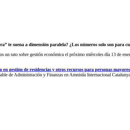
era” te suena a dimensión paralela? ¿Los números solo son para c
os un rato sobre gestión económica el próximo miércoles día 13 de enero
o en gestión de residencias y otros recursos para personas mayores
ble de Administración y Finanzas en Amnistía Internacional Catalunya