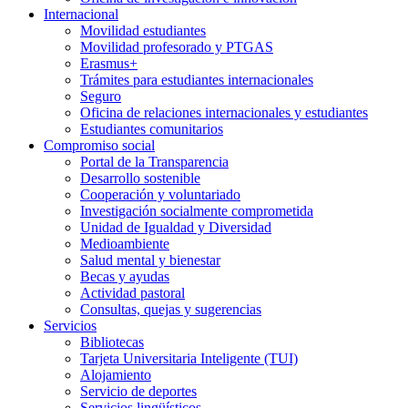
Internacional
Movilidad estudiantes
Movilidad profesorado y PTGAS
Erasmus+
Trámites para estudiantes internacionales
Seguro
Oficina de relaciones internacionales y estudiantes
Estudiantes comunitarios
Compromiso social
Portal de la Transparencia
Desarrollo sostenible
Cooperación y voluntariado
Investigación socialmente comprometida
Unidad de Igualdad y Diversidad
Medioambiente
Salud mental y bienestar
Becas y ayudas
Actividad pastoral
Consultas, quejas y sugerencias
Servicios
Bibliotecas
Tarjeta Universitaria Inteligente (TUI)
Alojamiento
Servicio de deportes
Servicios lingüísticos