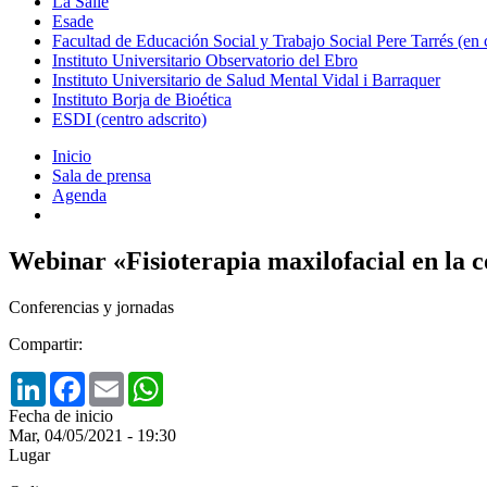
La Salle
Esade
Facultad de Educación Social y Trabajo Social Pere Tarrés (en
Instituto Universitario Observatorio del Ebro
Instituto Universitario de Salud Mental Vidal i Barraquer
Instituto Borja de Bioética
ESDI (centro adscrito)
Inicio
Sala de prensa
Agenda
Webinar «Fisioterapia maxilofacial en la c
Conferencias y jornadas
Compartir:
LinkedIn
Facebook
Email
WhatsApp
Fecha de inicio
Mar, 04/05/2021 - 19:30
Lugar