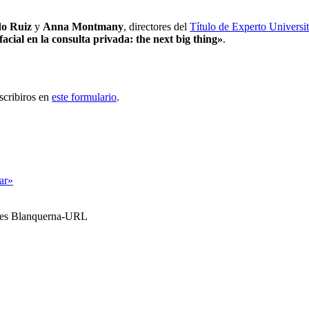
o Ruiz
y
Anna Montmany
, directores del
Título de Experto Universit
acial en la consulta privada: the next big thing»
.
nscribiros en
este formulario
.
tar»
ales Blanquerna-URL