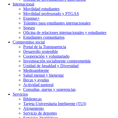
Internacional
Movilidad estudiantes
Movilidad profesorado y PTGAS
Erasmus+
Trámites para estudiantes internacionales
Seguro
Oficina de relaciones internacionales y estudiantes
Estudiantes comunitarios
Compromiso social
Portal de la Transparencia
Desarrollo sostenible
Cooperación y voluntariado
Investigación socialmente comprometida
Unidad de Igualdad y Diversidad
Medioambiente
Salud mental y bienestar
Becas y ayudas
Actividad pastoral
Consultas, quejas y sugerencias
Servicios
Bibliotecas
Tarjeta Universitaria Inteligente (TUI)
Alojamiento
Servicio de deportes
Servicios lingüísticos