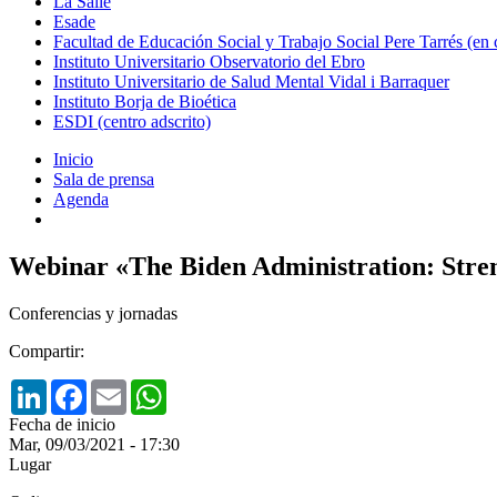
La Salle
Esade
Facultad de Educación Social y Trabajo Social Pere Tarrés (en
Instituto Universitario Observatorio del Ebro
Instituto Universitario de Salud Mental Vidal i Barraquer
Instituto Borja de Bioética
ESDI (centro adscrito)
Inicio
Sala de prensa
Agenda
Webinar «The Biden Administration: Stren
Conferencias y jornadas
Compartir:
LinkedIn
Facebook
Email
WhatsApp
Fecha de inicio
Mar, 09/03/2021 - 17:30
Lugar