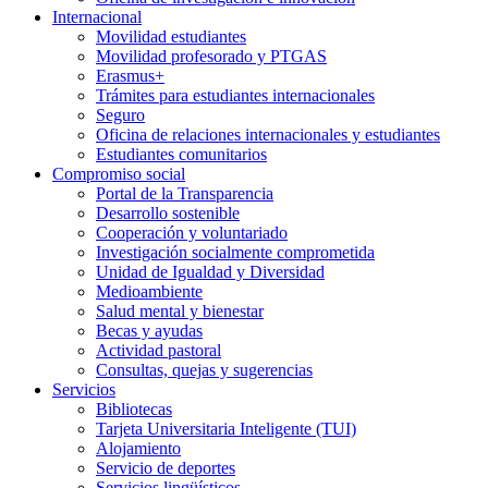
Internacional
Movilidad estudiantes
Movilidad profesorado y PTGAS
Erasmus+
Trámites para estudiantes internacionales
Seguro
Oficina de relaciones internacionales y estudiantes
Estudiantes comunitarios
Compromiso social
Portal de la Transparencia
Desarrollo sostenible
Cooperación y voluntariado
Investigación socialmente comprometida
Unidad de Igualdad y Diversidad
Medioambiente
Salud mental y bienestar
Becas y ayudas
Actividad pastoral
Consultas, quejas y sugerencias
Servicios
Bibliotecas
Tarjeta Universitaria Inteligente (TUI)
Alojamiento
Servicio de deportes
Servicios lingüísticos