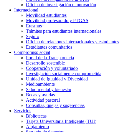
Oficina de investigación e innovación
Internacional
Movilidad estudiantes
Movilidad profesorado y PTGAS
Erasmus+
Trámites para estudiantes internacionales
Seguro
Oficina de relaciones internacionales y estudiantes
Estudiantes comunitarios
Compromiso social
Portal de la Transparencia
Desarrollo sostenible
Cooperación y voluntariado
Investigación socialmente comprometida
Unidad de Igualdad y Diversidad
Medioambiente
Salud mental y bienestar
Becas y ayudas
Actividad pastoral
Consultas, quejas y sugerencias
Servicios
Bibliotecas
Tarjeta Universitaria Inteligente (TUI)
Alojamiento
Servicio de deportes