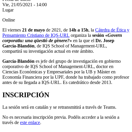
Vie, 21/05/2021 - 14:00
Lugar
Online
El viernes
21 de mayo
de 2021, de
14h a 15h
, la
Cátedra de Ética y
Pensamiento Cristiano de IQS-URL
organiza la
sesión «
Govern
corporatiu: una qüestió de gènere?
»
en la que el
Dr. Josep
García-Blandón
, de IQS School of Management-URL,
compartirá su investigación actual en este ámbito.
García-Blandón
es jefe del grupo de investigación en gobierno
corporativo de IQS School of Management-URL, doctor en
Ciencias Económicas y Empresariales por la UB y Máster en
Economía Financiera por la UPF, donde ha trabajado como profesor
antes de su llegada a IQS-URL. Es catedrático desde 2013.
INSCRIPCIÓN
La sesión será en catalán y se retransmitirá a través de Teams.
No es necesaria inscripción previa. Podéis acceder a la sesión a
través de
este enlace
.