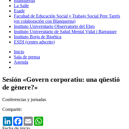
Blanquerna
La Salle
Esade
Facultad de Educación Social y Trabajo Social Pere Tarrés
(en colaboración con Blanquerna)
Instituto Universitario Observatorio del Ebro
Instituto Universitario de Salud Mental Vidal i Barraquer
Instituto Borja de Bioética
ESDI (centro adscrito)
Inicio
Sala de prensa
Agenda
Sesión «Govern corporatiu: una qüestió
de gènere?»
Conferencias y jornadas
Compartir:
LinkedIn
Facebook
Email
WhatsApp
Fecha de inicio