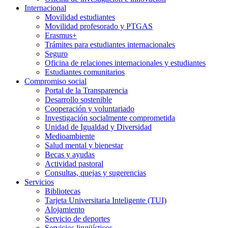
Internacional
Movilidad estudiantes
Movilidad profesorado y PTGAS
Erasmus+
Trámites para estudiantes internacionales
Seguro
Oficina de relaciones internacionales y estudiantes
Estudiantes comunitarios
Compromiso social
Portal de la Transparencia
Desarrollo sostenible
Cooperación y voluntariado
Investigación socialmente comprometida
Unidad de Igualdad y Diversidad
Medioambiente
Salud mental y bienestar
Becas y ayudas
Actividad pastoral
Consultas, quejas y sugerencias
Servicios
Bibliotecas
Tarjeta Universitaria Inteligente (TUI)
Alojamiento
Servicio de deportes
Servicios lingüísticos