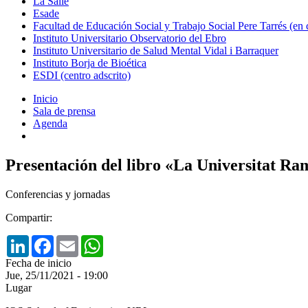
La Salle
Esade
Facultad de Educación Social y Trabajo Social Pere Tarrés (en
Instituto Universitario Observatorio del Ebro
Instituto Universitario de Salud Mental Vidal i Barraquer
Instituto Borja de Bioética
ESDI (centro adscrito)
Inicio
Sala de prensa
Agenda
Presentación del libro «La Universitat Ram
Conferencias y jornadas
Compartir:
LinkedIn
Facebook
Email
WhatsApp
Fecha de inicio
Jue, 25/11/2021 - 19:00
Lugar