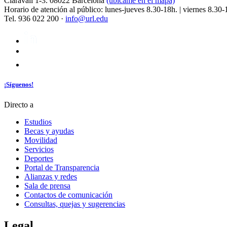
Claravall 1-3. 08022 Barcelona
(ubícame en el mapa)
Horario de atención al público: lunes-jueves 8.30-18h. | viernes 8.30-
Tel. 936 022 200 ·
info@url.edu
¡Síguenos!
Directo a
Estudios
Becas y ayudas
Movilidad
Servicios
Deportes
Portal de Transparencia
Alianzas y redes
Sala de prensa
Contactos de comunicación
Consultas, quejas y sugerencias
Legal