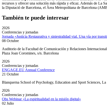
recursos y ofrecer una solución más rápida y eficaz. Además de La Sall
la Diputació de Barcelona, ​​el Àrea Metropolitana de Barcelona (AMB )
También te puede interesar
2026
Conferencias y jornadas
Jornada «Justicia Restaurativa y siniestralidad vial. Una vía por transi
08 Octubre
Auditorio de la Facultad de Comunicación y Relaciones Internacion
Plaza Joan Coromines, s/n. Barcelona
2026
Conferencias y jornadas
ENGAGE.EU Annual Conference
21 Octubre
Blanquerna School of Psychology, Education and Sport Sciences, L
2026
Conferencias y jornadas
Obs Webinar «La espiritualidad en la misión digital»
02 Julio