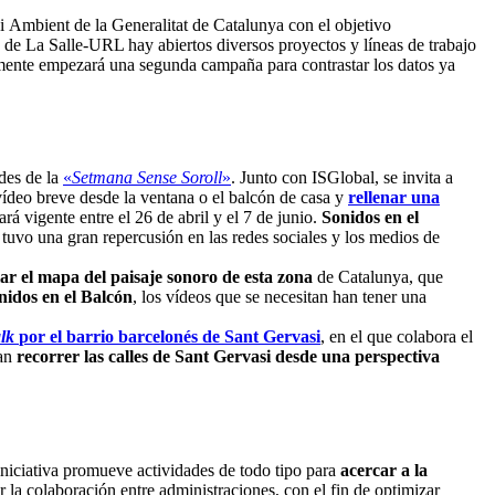
i Ambient de la Generalitat de Catalunya con el objetivo
 de La Salle-URL hay abiertos diversos proyectos y líneas de trabajo
mente empezará una segunda campaña para contrastar los datos ya
des de la
«
Setmana Sense Soroll
»
. Junto con ISGlobal, se invita a
vídeo breve desde la ventana o el balcón de casa y
rellenar una
ará vigente entre el 26 de abril y el 7 de junio.
Sonidos en el
y tuvo una gran repercusión en las redes sociales y los medios de
lar el mapa del paisaje sonoro de esta zona
de Catalunya, que
nidos en el Balcón
, los vídeos que se necesitan han tener una
alk
por el barrio barcelonés de Sant Gervasi
, en el que colabora el
ran
recorrer las calles de Sant Gervasi desde una perspectiva
 iniciativa promueve actividades de todo tipo para
acercar a la
ar la colaboración entre administraciones, con el fin de optimizar