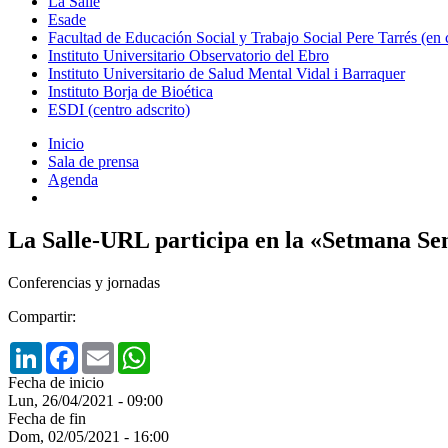
La Salle
Esade
Facultad de Educación Social y Trabajo Social Pere Tarrés (en
Instituto Universitario Observatorio del Ebro
Instituto Universitario de Salud Mental Vidal i Barraquer
Instituto Borja de Bioética
ESDI (centro adscrito)
Inicio
Sala de prensa
Agenda
La Salle-URL participa en la «Setmana Sen
Conferencias y jornadas
Compartir:
LinkedIn
Facebook
Email
WhatsApp
Fecha de inicio
Lun, 26/04/2021 - 09:00
Fecha de fin
Dom, 02/05/2021 - 16:00