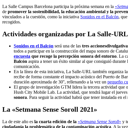
La Salle Campus Barcelona participa la próxima semana en la
«
Setma
de
promover la sostenibilidad, la educación ambiental y la preve
vinculados a la cuestión, como la iniciativa
Sonidos en el Balcón
, qu
recogidos.
Actividades organizadas por La Salle-URL
Sonidos en el Balcón
será una de las
tres accionesdivulgati
todos a participar en la construcción del mapa sonoro de Catal
encuesta
que recoge la percepción sonora del entorno
. La c
Balcón
aspira a tener un éxito similar al que consiguió durante 
comunicación.
En la línea de esta iniciativa, La Salle-URL también organiza 
recibe de forma constante el impacto acústico del Puerto de B
duración aproximada de 30'', rellenando a la vez un
pequeño cu
El grupo de investigación GTM lidera la tercera actividad que
Hush City Mobile Lab. La actividad, que tendrá lugar el jueves 
sonora
. Para seguir la actividad habrá que tener instalada en e
La «Setmana Sense Soroll 2021»
La de este año es
la cuarta edición de la
«
Setmana Sense Soroll
»
y t
ciudadanía la problemática de la contaminación acústica
. A la ve