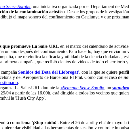
na Sense Soroll
»
, una iniciativa organizada por el Departament de Med
nción de la contaminación acústica
. Desde los grupos de investigación
e dibujó el mapa sonoro del confinamiento en Catalunya y que próxima
vas que promueve La Salle-URL
en el marco del calendario de activida
uña un año después del confinamiento. Para hacerlo, hay que enviar un 
ampaña, que reivindica la eficacia y utilidad de la ciencia ciudadana, est
la primera campaña, que recibió cientos de vídeos de todo el territorio 
la campaña
Sonidos del Deta del Llobregat'
, con la que se quiere
perfi
arcelona y del Aeropuerto de Barcelona-El Prat. Como con el caso de
So
estionario
.
 organiza La Salle-URL durante la
«
Setmana Sense Soroll
»
, un
soundw
29/04 a partir de las 16.00h, está dirigida a todos los vecinos que quie
l móvil la 'Hush City App'.
endrá como
lema '¡Stop ruido!'
. Entre el 26 de abril y el 2 de mayo la
z, quiere dar visibilidad a las herramientas de gestión y control e impuls