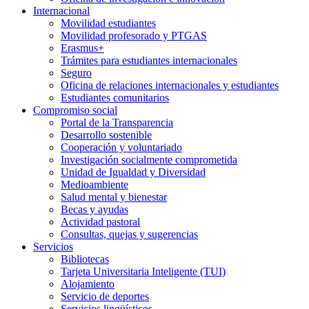
Internacional
Movilidad estudiantes
Movilidad profesorado y PTGAS
Erasmus+
Trámites para estudiantes internacionales
Seguro
Oficina de relaciones internacionales y estudiantes
Estudiantes comunitarios
Compromiso social
Portal de la Transparencia
Desarrollo sostenible
Cooperación y voluntariado
Investigación socialmente comprometida
Unidad de Igualdad y Diversidad
Medioambiente
Salud mental y bienestar
Becas y ayudas
Actividad pastoral
Consultas, quejas y sugerencias
Servicios
Bibliotecas
Tarjeta Universitaria Inteligente (TUI)
Alojamiento
Servicio de deportes
Servicios lingüísticos