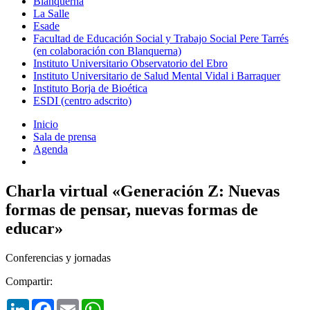
Blanquerna
La Salle
Esade
Facultad de Educación Social y Trabajo Social Pere Tarrés
(en colaboración con Blanquerna)
Instituto Universitario Observatorio del Ebro
Instituto Universitario de Salud Mental Vidal i Barraquer
Instituto Borja de Bioética
ESDI (centro adscrito)
Inicio
Sala de prensa
Agenda
Charla virtual «Generación Z: Nuevas
formas de pensar, nuevas formas de
educar»
Conferencias y jornadas
Compartir:
LinkedIn
Facebook
Email
WhatsApp