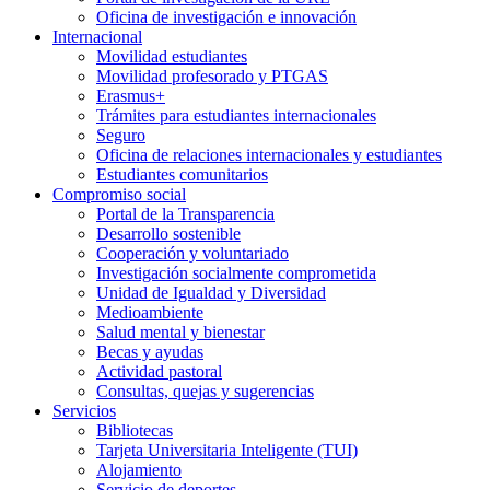
Oficina de investigación e innovación
Internacional
Movilidad estudiantes
Movilidad profesorado y PTGAS
Erasmus+
Trámites para estudiantes internacionales
Seguro
Oficina de relaciones internacionales y estudiantes
Estudiantes comunitarios
Compromiso social
Portal de la Transparencia
Desarrollo sostenible
Cooperación y voluntariado
Investigación socialmente comprometida
Unidad de Igualdad y Diversidad
Medioambiente
Salud mental y bienestar
Becas y ayudas
Actividad pastoral
Consultas, quejas y sugerencias
Servicios
Bibliotecas
Tarjeta Universitaria Inteligente (TUI)
Alojamiento
Servicio de deportes