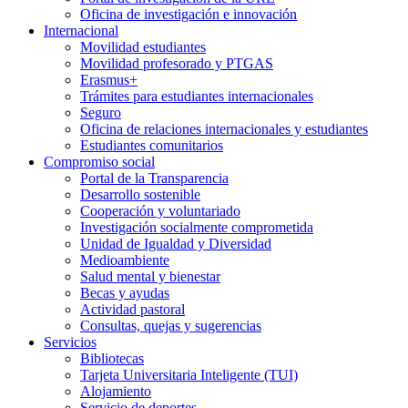
Oficina de investigación e innovación
Internacional
Movilidad estudiantes
Movilidad profesorado y PTGAS
Erasmus+
Trámites para estudiantes internacionales
Seguro
Oficina de relaciones internacionales y estudiantes
Estudiantes comunitarios
Compromiso social
Portal de la Transparencia
Desarrollo sostenible
Cooperación y voluntariado
Investigación socialmente comprometida
Unidad de Igualdad y Diversidad
Medioambiente
Salud mental y bienestar
Becas y ayudas
Actividad pastoral
Consultas, quejas y sugerencias
Servicios
Bibliotecas
Tarjeta Universitaria Inteligente (TUI)
Alojamiento
Servicio de deportes