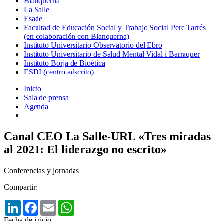
Blanquerna
La Salle
Esade
Facultad de Educación Social y Trabajo Social Pere Tarrés
(en colaboración con Blanquerna)
Instituto Universitario Observatorio del Ebro
Instituto Universitario de Salud Mental Vidal i Barraquer
Instituto Borja de Bioética
ESDI (centro adscrito)
Inicio
Sala de prensa
Agenda
Canal CEO La Salle-URL «Tres miradas
al 2021: El liderazgo no escrito»
Conferencias y jornadas
Compartir:
LinkedIn
Facebook
Email
WhatsApp
Fecha de inicio