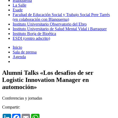
Blanquerna
La Salle
Esade
Facultad de Educación Social y Trabajo Social Pere Tarrés
(en colaboración con Blanquerna)
Instituto Universitario Observatorio del Ebro
Instituto Universitario de Salud Mental Vidal i Barraquer
Instituto Borja de Bioética
ESDI (centro adscrito)
Inicio
Sala de prensa
Agenda
Alumni Talks «Los desafíos de ser
Logistic Innovation Manager en
automoción»
Conferencias y jornadas
Compartir:
LinkedIn
Facebook
Email
WhatsApp