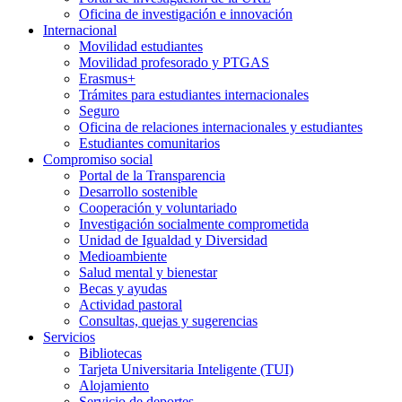
Oficina de investigación e innovación
Internacional
Movilidad estudiantes
Movilidad profesorado y PTGAS
Erasmus+
Trámites para estudiantes internacionales
Seguro
Oficina de relaciones internacionales y estudiantes
Estudiantes comunitarios
Compromiso social
Portal de la Transparencia
Desarrollo sostenible
Cooperación y voluntariado
Investigación socialmente comprometida
Unidad de Igualdad y Diversidad
Medioambiente
Salud mental y bienestar
Becas y ayudas
Actividad pastoral
Consultas, quejas y sugerencias
Servicios
Bibliotecas
Tarjeta Universitaria Inteligente (TUI)
Alojamiento
Servicio de deportes