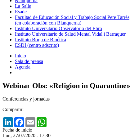
Blanquerna
La Salle
Esade
Facultad de Educación Social y Trabajo Social Pere Tarrés
(en colaboración con Blanquerna)
Instituto Universitario Observatorio del Ebro
Instituto Universitario de Salud Mental Vidal i Barraquer
Instituto Borja de Bioética
ESDI (centro adscrito)
Inicio
Sala de prensa
Agenda
Webinar Obs: «Religion in Quarantine»
Conferencias y jornadas
Compartir:
LinkedIn
Facebook
Email
WhatsApp
Fecha de inicio
Lun, 27/07/2020 - 17:30