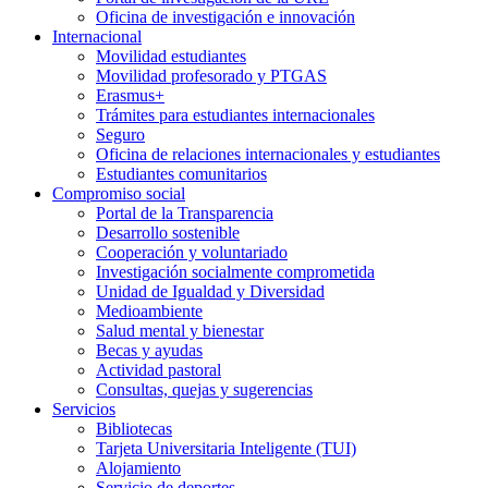
Oficina de investigación e innovación
Internacional
Movilidad estudiantes
Movilidad profesorado y PTGAS
Erasmus+
Trámites para estudiantes internacionales
Seguro
Oficina de relaciones internacionales y estudiantes
Estudiantes comunitarios
Compromiso social
Portal de la Transparencia
Desarrollo sostenible
Cooperación y voluntariado
Investigación socialmente comprometida
Unidad de Igualdad y Diversidad
Medioambiente
Salud mental y bienestar
Becas y ayudas
Actividad pastoral
Consultas, quejas y sugerencias
Servicios
Bibliotecas
Tarjeta Universitaria Inteligente (TUI)
Alojamiento
Servicio de deportes