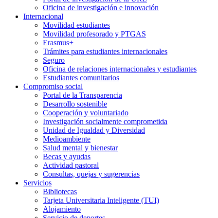
Oficina de investigación e innovación
Internacional
Movilidad estudiantes
Movilidad profesorado y PTGAS
Erasmus+
Trámites para estudiantes internacionales
Seguro
Oficina de relaciones internacionales y estudiantes
Estudiantes comunitarios
Compromiso social
Portal de la Transparencia
Desarrollo sostenible
Cooperación y voluntariado
Investigación socialmente comprometida
Unidad de Igualdad y Diversidad
Medioambiente
Salud mental y bienestar
Becas y ayudas
Actividad pastoral
Consultas, quejas y sugerencias
Servicios
Bibliotecas
Tarjeta Universitaria Inteligente (TUI)
Alojamiento
Servicio de deportes