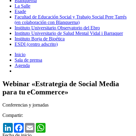
Blanquerna
La Salle
Esade
Facultad de Educación Social y Trabajo Social Pere Tarrés
(en colaboración con Blanquerna)
Instituto Universitario Observatorio del Ebro
Instituto Universitario de Salud Mental Vidal i Barraquer
Instituto Borja de Bioética
ESDI (centro adscrito)
Inicio
Sala de prensa
Agenda
Webinar «Estrategia de Social Media
para tu eCommerce»
Conferencias y jornadas
Compartir:
LinkedIn
Facebook
Email
WhatsApp
Fecha de inicio