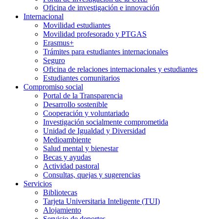
Oficina de investigación e innovación
Internacional
Movilidad estudiantes
Movilidad profesorado y PTGAS
Erasmus+
Trámites para estudiantes internacionales
Seguro
Oficina de relaciones internacionales y estudiantes
Estudiantes comunitarios
Compromiso social
Portal de la Transparencia
Desarrollo sostenible
Cooperación y voluntariado
Investigación socialmente comprometida
Unidad de Igualdad y Diversidad
Medioambiente
Salud mental y bienestar
Becas y ayudas
Actividad pastoral
Consultas, quejas y sugerencias
Servicios
Bibliotecas
Tarjeta Universitaria Inteligente (TUI)
Alojamiento
Servicio de deportes