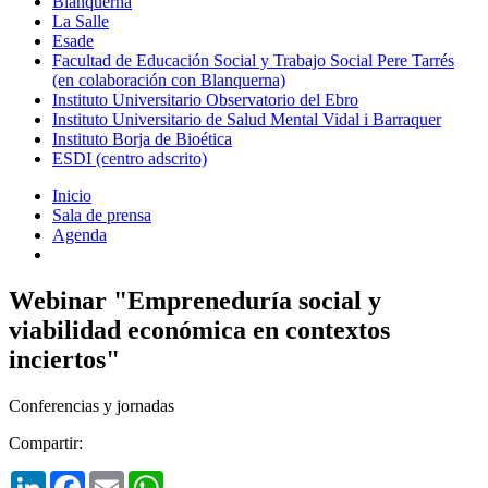
Blanquerna
La Salle
Esade
Facultad de Educación Social y Trabajo Social Pere Tarrés
(en colaboración con Blanquerna)
Instituto Universitario Observatorio del Ebro
Instituto Universitario de Salud Mental Vidal i Barraquer
Instituto Borja de Bioética
ESDI (centro adscrito)
Inicio
Sala de prensa
Agenda
Webinar "Empreneduría social y
viabilidad económica en contextos
inciertos"
Conferencias y jornadas
Compartir:
LinkedIn
Facebook
Email
WhatsApp