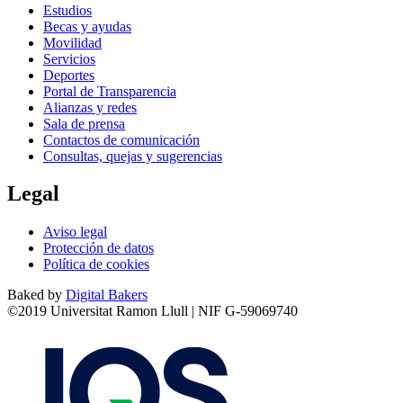
Estudios
Becas y ayudas
Movilidad
Servicios
Deportes
Portal de Transparencia
Alianzas y redes
Sala de prensa
Contactos de comunicación
Consultas, quejas y sugerencias
Legal
Aviso legal
Protección de datos
Política de cookies
Baked by
Digital Bakers
©2019 Universitat Ramon Llull | NIF G-59069740