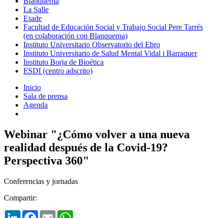
Blanquerna
La Salle
Esade
Facultad de Educación Social y Trabajo Social Pere Tarrés
(en colaboración con Blanquerna)
Instituto Universitario Observatorio del Ebro
Instituto Universitario de Salud Mental Vidal i Barraquer
Instituto Borja de Bioética
ESDI (centro adscrito)
Inicio
Sala de prensa
Agenda
Webinar "¿Cómo volver a una nueva
realidad después de la Covid-19?
Perspectiva 360"
Conferencias y jornadas
Compartir:
LinkedIn
Facebook
Email
WhatsApp