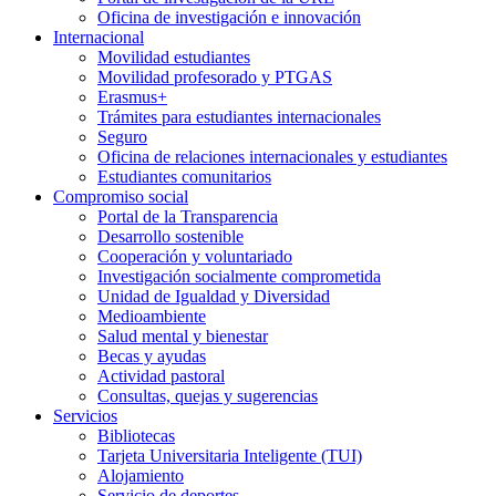
Oficina de investigación e innovación
Internacional
Movilidad estudiantes
Movilidad profesorado y PTGAS
Erasmus+
Trámites para estudiantes internacionales
Seguro
Oficina de relaciones internacionales y estudiantes
Estudiantes comunitarios
Compromiso social
Portal de la Transparencia
Desarrollo sostenible
Cooperación y voluntariado
Investigación socialmente comprometida
Unidad de Igualdad y Diversidad
Medioambiente
Salud mental y bienestar
Becas y ayudas
Actividad pastoral
Consultas, quejas y sugerencias
Servicios
Bibliotecas
Tarjeta Universitaria Inteligente (TUI)
Alojamiento
Servicio de deportes