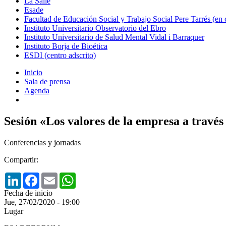
La Salle
Esade
Facultad de Educación Social y Trabajo Social Pere Tarrés (en
Instituto Universitario Observatorio del Ebro
Instituto Universitario de Salud Mental Vidal i Barraquer
Instituto Borja de Bioética
ESDI (centro adscrito)
Inicio
Sala de prensa
Agenda
Sesión «Los valores de la empresa a través
Conferencias y jornadas
Compartir:
LinkedIn
Facebook
Email
WhatsApp
Fecha de inicio
Jue, 27/02/2020 - 19:00
Lugar