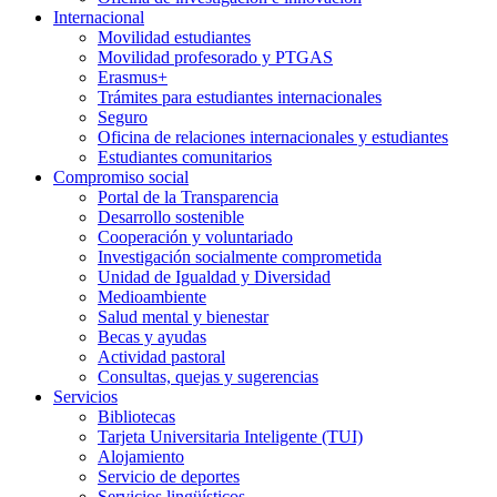
Internacional
Movilidad estudiantes
Movilidad profesorado y PTGAS
Erasmus+
Trámites para estudiantes internacionales
Seguro
Oficina de relaciones internacionales y estudiantes
Estudiantes comunitarios
Compromiso social
Portal de la Transparencia
Desarrollo sostenible
Cooperación y voluntariado
Investigación socialmente comprometida
Unidad de Igualdad y Diversidad
Medioambiente
Salud mental y bienestar
Becas y ayudas
Actividad pastoral
Consultas, quejas y sugerencias
Servicios
Bibliotecas
Tarjeta Universitaria Inteligente (TUI)
Alojamiento
Servicio de deportes
Servicios lingüísticos