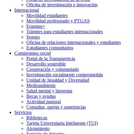
Oficina de investigación e innovación
Internacional
Movilidad estudiantes
Movilidad profesorado y PTGAS
Erasmus+
Trámites para estudiantes internacionales
Seguro
Oficina de relaciones internacionales y estudiantes
Estudiantes comunitarios
Compromiso social
Portal de la Transparencia
Desarrollo sostenible
Cooperación y voluntariado
Investigación socialmente comprometida
Unidad de Igualdad y Diversidad
Medioambiente
Salud mental y bienestar
Becas y ayudas
Actividad pastoral
Consultas, quejas y sugerencias
Servicios
Bibliotecas
Tarjeta Universitaria Inteligente (TUI)
Alojamiento
Servicio de deportes