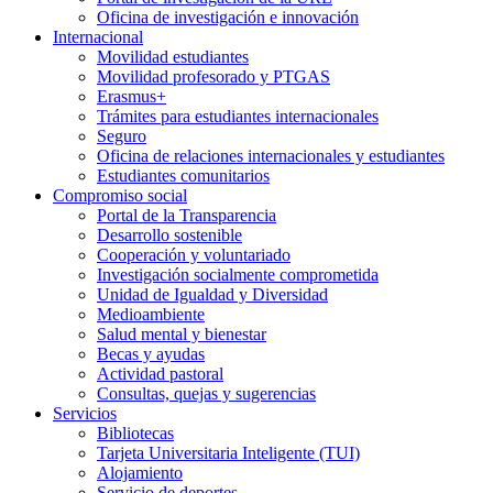
Oficina de investigación e innovación
Internacional
Movilidad estudiantes
Movilidad profesorado y PTGAS
Erasmus+
Trámites para estudiantes internacionales
Seguro
Oficina de relaciones internacionales y estudiantes
Estudiantes comunitarios
Compromiso social
Portal de la Transparencia
Desarrollo sostenible
Cooperación y voluntariado
Investigación socialmente comprometida
Unidad de Igualdad y Diversidad
Medioambiente
Salud mental y bienestar
Becas y ayudas
Actividad pastoral
Consultas, quejas y sugerencias
Servicios
Bibliotecas
Tarjeta Universitaria Inteligente (TUI)
Alojamiento
Servicio de deportes