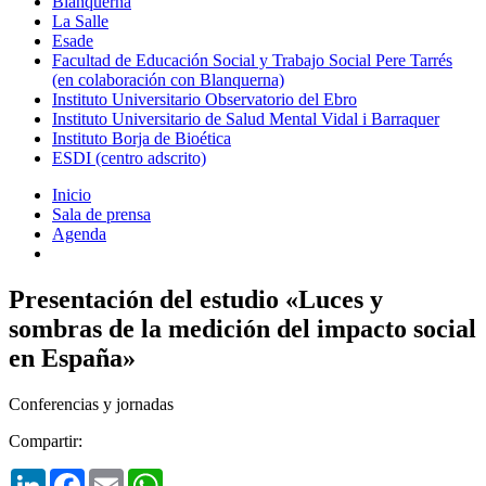
Blanquerna
La Salle
Esade
Facultad de Educación Social y Trabajo Social Pere Tarrés
(en colaboración con Blanquerna)
Instituto Universitario Observatorio del Ebro
Instituto Universitario de Salud Mental Vidal i Barraquer
Instituto Borja de Bioética
ESDI (centro adscrito)
Inicio
Sala de prensa
Agenda
Presentación del estudio «Luces y
sombras de la medición del impacto social
en España»
Conferencias y jornadas
Compartir:
LinkedIn
Facebook
Email
WhatsApp