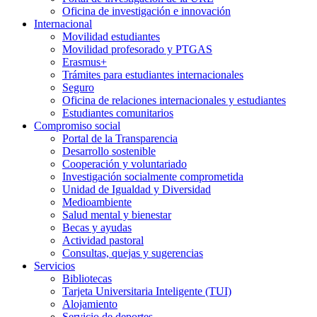
Oficina de investigación e innovación
Internacional
Movilidad estudiantes
Movilidad profesorado y PTGAS
Erasmus+
Trámites para estudiantes internacionales
Seguro
Oficina de relaciones internacionales y estudiantes
Estudiantes comunitarios
Compromiso social
Portal de la Transparencia
Desarrollo sostenible
Cooperación y voluntariado
Investigación socialmente comprometida
Unidad de Igualdad y Diversidad
Medioambiente
Salud mental y bienestar
Becas y ayudas
Actividad pastoral
Consultas, quejas y sugerencias
Servicios
Bibliotecas
Tarjeta Universitaria Inteligente (TUI)
Alojamiento
Servicio de deportes