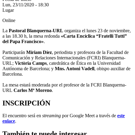
Lun, 23/11/2020 - 18:30
Lugar
Online
La
Pastoral Blanquerna-URL
organiza el lunes 23 de noviembre,
a las 18.30 h, la mesa redonda
«Carta Encíclica “Fratelli Tutti”
del Papa Francisco»
.
Participarán
Míriam Díez
, periodista y profesora de la Facultad de
Comunicación y Relaciones Internacionales (FCRI) Blanquerna-
URL;
Victòria Camps
, catedrática de Ética en la Universidad
Autónoma de Barcelona; y
Mns. Antoni Vadell
, obispo auxiliar de
Barcelona.
La mesa estará moderada por el profesor de la FCRI Blanquerna-
URL
Carlos Mª Moreno
.
INSCRIPCIÓN
El encuentro será en
streaming
por Google Meet a través de
este
enlace
.
También te puede interesar