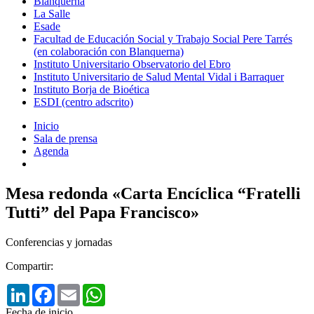
Blanquerna
La Salle
Esade
Facultad de Educación Social y Trabajo Social Pere Tarrés
(en colaboración con Blanquerna)
Instituto Universitario Observatorio del Ebro
Instituto Universitario de Salud Mental Vidal i Barraquer
Instituto Borja de Bioética
ESDI (centro adscrito)
Inicio
Sala de prensa
Agenda
Mesa redonda «Carta Encíclica “Fratelli
Tutti” del Papa Francisco»
Conferencias y jornadas
Compartir:
LinkedIn
Facebook
Email
WhatsApp
Fecha de inicio