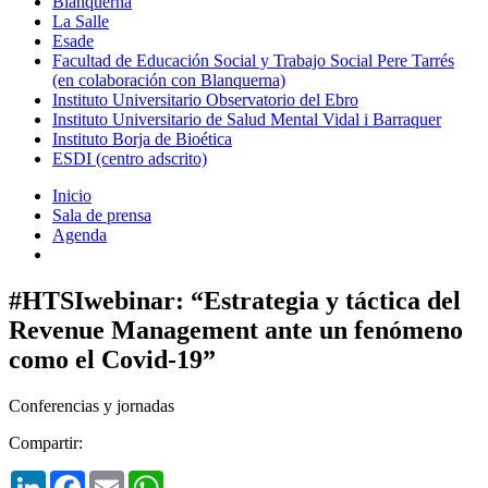
Blanquerna
La Salle
Esade
Facultad de Educación Social y Trabajo Social Pere Tarrés
(en colaboración con Blanquerna)
Instituto Universitario Observatorio del Ebro
Instituto Universitario de Salud Mental Vidal i Barraquer
Instituto Borja de Bioética
ESDI (centro adscrito)
Inicio
Sala de prensa
Agenda
#HTSIwebinar: “Estrategia y táctica del
Revenue Management ante un fenómeno
como el Covid-19”
Conferencias y jornadas
Compartir:
LinkedIn
Facebook
Email
WhatsApp