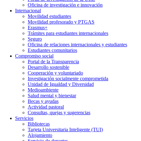
Oficina de investigación e innovación
Internacional
Movilidad estudiantes
Movilidad profesorado y PTGAS
Erasmus+
Trámites para estudiantes internacionales
Seguro
Oficina de relaciones internacionales y estudiantes
Estudiantes comunitarios
Compromiso social
Portal de la Transparencia
Desarrollo sostenible
Cooperación y voluntariado
Investigación socialmente comprometida
Unidad de Igualdad y Diversidad
Medioambiente
Salud mental y bienestar
Becas y ayudas
Actividad pastoral
Consultas, quejas y sugerencias
Servicios
Bibliotecas
Tarjeta Universitaria Inteligente (TUI)
Alojamiento
Servicio de deportes