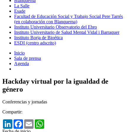
Blanquerna
La Salle
Esade
Facultad de Educación Social y Trabajo Social Pere Tarrés
(en colaboración con Blanquerna)
Instituto Universitario Observatorio del Ebro
Instituto Universitario de Salud Mental Vidal i Barraquer
Instituto Borja de Bioética
ESDI (centro adscrito)
Inicio
Sala de prensa
Agenda
Hackday virtual por la igualdad de
género
Conferencias y jornadas
Compartir:
LinkedIn
Facebook
Email
WhatsApp
Fecha de inicio