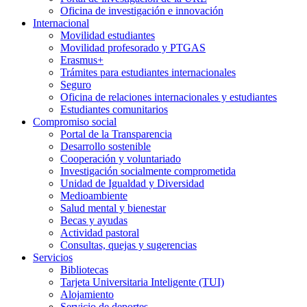
Oficina de investigación e innovación
Internacional
Movilidad estudiantes
Movilidad profesorado y PTGAS
Erasmus+
Trámites para estudiantes internacionales
Seguro
Oficina de relaciones internacionales y estudiantes
Estudiantes comunitarios
Compromiso social
Portal de la Transparencia
Desarrollo sostenible
Cooperación y voluntariado
Investigación socialmente comprometida
Unidad de Igualdad y Diversidad
Medioambiente
Salud mental y bienestar
Becas y ayudas
Actividad pastoral
Consultas, quejas y sugerencias
Servicios
Bibliotecas
Tarjeta Universitaria Inteligente (TUI)
Alojamiento
Servicio de deportes