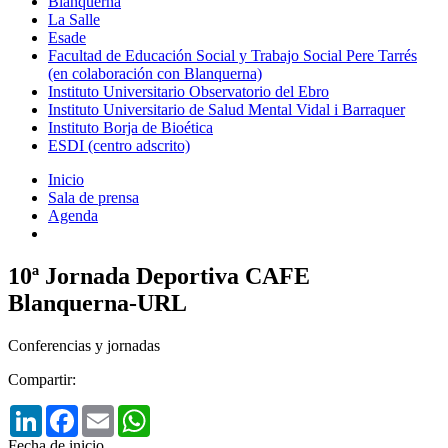
Blanquerna
La Salle
Esade
Facultad de Educación Social y Trabajo Social Pere Tarrés
(en colaboración con Blanquerna)
Instituto Universitario Observatorio del Ebro
Instituto Universitario de Salud Mental Vidal i Barraquer
Instituto Borja de Bioética
ESDI (centro adscrito)
Inicio
Sala de prensa
Agenda
10ª Jornada Deportiva CAFE
Blanquerna-URL
Conferencias y jornadas
Compartir:
LinkedIn
Facebook
Email
WhatsApp
Fecha de inicio