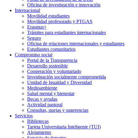
Oficina de investigación e innovación
Internacional
Movilidad estudiantes
Movilidad profesorado y PTGAS
Erasmus+
Trámites para estudiantes internacionales
Seguro
Oficina de relaciones internacionales y estudiantes
Estudiantes comunitarios
Compromiso social
Portal de la Transparencia
Desarrollo sostenible
Cooperación y voluntariado
Investigación socialmente comprometida
Unidad de Igualdad y Diversidad
Medioambiente
Salud mental y bienestar
Becas y ayudas
Actividad pastoral
Consultas, quejas y sugerencias
Servicios
Bibliotecas
Tarjeta Universitaria Inteligente (TUI)
Alojamiento
Servicio de deportes