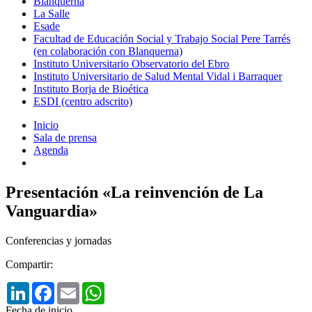
Blanquerna
La Salle
Esade
Facultad de Educación Social y Trabajo Social Pere Tarrés
(en colaboración con Blanquerna)
Instituto Universitario Observatorio del Ebro
Instituto Universitario de Salud Mental Vidal i Barraquer
Instituto Borja de Bioética
ESDI (centro adscrito)
Inicio
Sala de prensa
Agenda
Presentación «La reinvención de La
Vanguardia»
Conferencias y jornadas
Compartir:
LinkedIn
Facebook
Email
WhatsApp
Fecha de inicio