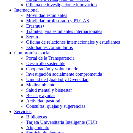
Oficina de investigación e innovación
Internacional
Movilidad estudiantes
Movilidad profesorado y PTGAS
Erasmus+
Trámites para estudiantes internacionales
Seguro
Oficina de relaciones internacionales y estudiantes
Estudiantes comunitarios
Compromiso social
Portal de la Transparencia
Desarrollo sostenible
Cooperación y voluntariado
Investigación socialmente comprometida
Unidad de Igualdad y Diversidad
Medioambiente
Salud mental y bienestar
Becas y ayudas
Actividad pastoral
Consultas, quejas y sugerencias
Servicios
Bibliotecas
Tarjeta Universitaria Inteligente (TUI)
Alojamiento
Servicio de deportes