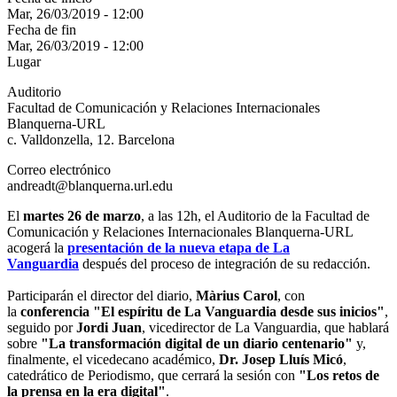
Mar, 26/03/2019 - 12:00
Fecha de fin
Mar, 26/03/2019 - 12:00
Lugar
Auditorio
Facultad de Comunicación y Relaciones Internacionales
Blanquerna-URL
c. Valldonzella, 12. Barcelona
Correo electrónico
andreadt@blanquerna.url.edu
El
martes 26 de marzo
, a las 12h, el Auditorio de la Facultad de
Comunicación y Relaciones Internacionales Blanquerna-URL
acogerá la
presentación de la nueva etapa de La
Vanguardia
después del proceso de integración de su redacción.
Participarán el director del diario,
Màrius Carol
, con
la
conferencia "El espíritu de La Vanguardia desde sus inicios"
,
seguido por
Jordi Juan
, vicedirector de La Vanguardia, que hablará
sobre
"La transformación digital de un diario centenario"
y,
finalmente, el vicedecano académico,
Dr. Josep Lluís Micó
,
catedrático de Periodismo, que cerrará la sesión con
"Los retos de
la prensa en la era digital"
.