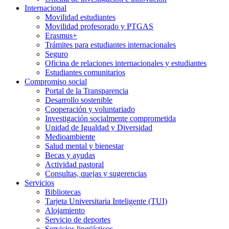
Internacional
Movilidad estudiantes
Movilidad profesorado y PTGAS
Erasmus+
Trámites para estudiantes internacionales
Seguro
Oficina de relaciones internacionales y estudiantes
Estudiantes comunitarios
Compromiso social
Portal de la Transparencia
Desarrollo sostenible
Cooperación y voluntariado
Investigación socialmente comprometida
Unidad de Igualdad y Diversidad
Medioambiente
Salud mental y bienestar
Becas y ayudas
Actividad pastoral
Consultas, quejas y sugerencias
Servicios
Bibliotecas
Tarjeta Universitaria Inteligente (TUI)
Alojamiento
Servicio de deportes
Servicios lingüísticos