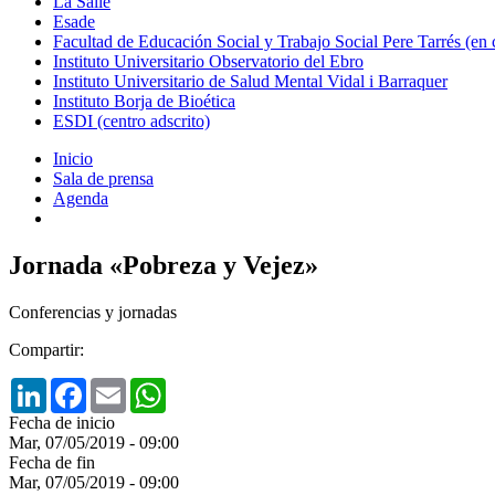
La Salle
Esade
Facultad de Educación Social y Trabajo Social Pere Tarrés (en
Instituto Universitario Observatorio del Ebro
Instituto Universitario de Salud Mental Vidal i Barraquer
Instituto Borja de Bioética
ESDI (centro adscrito)
Inicio
Sala de prensa
Agenda
Jornada «Pobreza y Vejez»
Conferencias y jornadas
Compartir:
LinkedIn
Facebook
Email
WhatsApp
Fecha de inicio
Mar, 07/05/2019 - 09:00
Fecha de fin
Mar, 07/05/2019 - 09:00