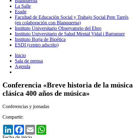
Blanquerna
La Salle
Esade
Facultad de Educación Social y Trabajo Social Pere Tarrés
(en colaboración con Blanquerna)
Instituto Universitario Observatorio del Ebro
Instituto Universitario de Salud Mental Vidal i Barraquer
Instituto Borja de Bioética
ESDI (centro adscrito)
Inicio
Sala de prensa
Agenda
Conferencia «Breve historia de la música
clásica 400 años de música»
Conferencias y jornadas
Compartir:
LinkedIn
Facebook
Email
WhatsApp
Fecha de inicio