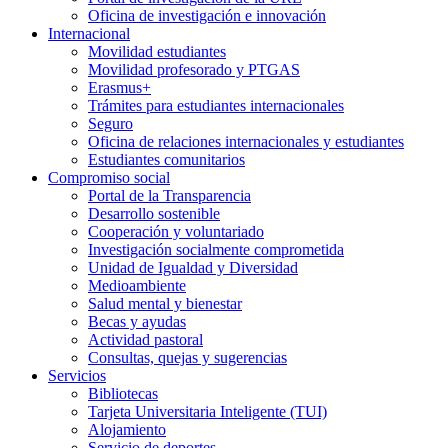
Oficina de investigación e innovación
Internacional
Movilidad estudiantes
Movilidad profesorado y PTGAS
Erasmus+
Trámites para estudiantes internacionales
Seguro
Oficina de relaciones internacionales y estudiantes
Estudiantes comunitarios
Compromiso social
Portal de la Transparencia
Desarrollo sostenible
Cooperación y voluntariado
Investigación socialmente comprometida
Unidad de Igualdad y Diversidad
Medioambiente
Salud mental y bienestar
Becas y ayudas
Actividad pastoral
Consultas, quejas y sugerencias
Servicios
Bibliotecas
Tarjeta Universitaria Inteligente (TUI)
Alojamiento
Servicio de deportes