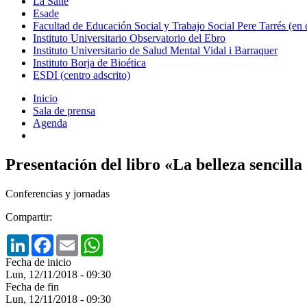
La Salle
Esade
Facultad de Educación Social y Trabajo Social Pere Tarrés (en
Instituto Universitario Observatorio del Ebro
Instituto Universitario de Salud Mental Vidal i Barraquer
Instituto Borja de Bioética
ESDI (centro adscrito)
Inicio
Sala de prensa
Agenda
Presentación del libro «La belleza sencilla
Conferencias y jornadas
Compartir:
LinkedIn
Facebook
Email
WhatsApp
Fecha de inicio
Lun, 12/11/2018 - 09:30
Fecha de fin
Lun, 12/11/2018 - 09:30