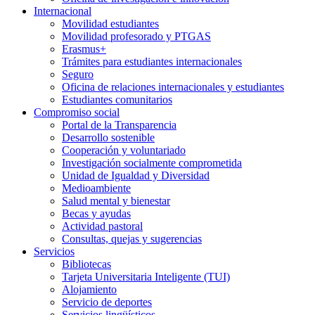
Internacional
Movilidad estudiantes
Movilidad profesorado y PTGAS
Erasmus+
Trámites para estudiantes internacionales
Seguro
Oficina de relaciones internacionales y estudiantes
Estudiantes comunitarios
Compromiso social
Portal de la Transparencia
Desarrollo sostenible
Cooperación y voluntariado
Investigación socialmente comprometida
Unidad de Igualdad y Diversidad
Medioambiente
Salud mental y bienestar
Becas y ayudas
Actividad pastoral
Consultas, quejas y sugerencias
Servicios
Bibliotecas
Tarjeta Universitaria Inteligente (TUI)
Alojamiento
Servicio de deportes
Servicios lingüísticos