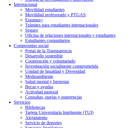
Internacional
Movilidad estudiantes
Movilidad profesorado y PTGAS
Erasmus+
Trámites para estudiantes internacionales
Seguro
Oficina de relaciones internacionales y estudiantes
Estudiantes comunitarios
Compromiso social
Portal de la Transparencia
Desarrollo sostenible
Cooperación y voluntariado
Investigación socialmente comprometida
Unidad de Igualdad y Diversidad
Medioambiente
Salud mental y bienestar
Becas y ayudas
Actividad pastoral
Consultas, quejas y sugerencias
Servicios
Bibliotecas
Tarjeta Universitaria Inteligente (TUI)
Alojamiento
Servicio de deportes
Servicios lingüísticos