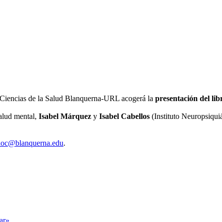
 de Ciencias de la Salud Blanquerna-URL acogerá la
presentación del l
salud mental,
Isabel Márquez
y
Isabel Cabellos
(Instituto Neuropsiqui
aoc@blanquerna.edu
.
tar»