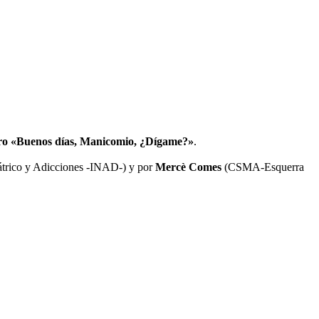
ibro «Buenos días, Manicomio, ¿Dígame?»
.
átrico y Adicciones -INAD-) y por
Mercè Comes
(CSMA-Esquerra