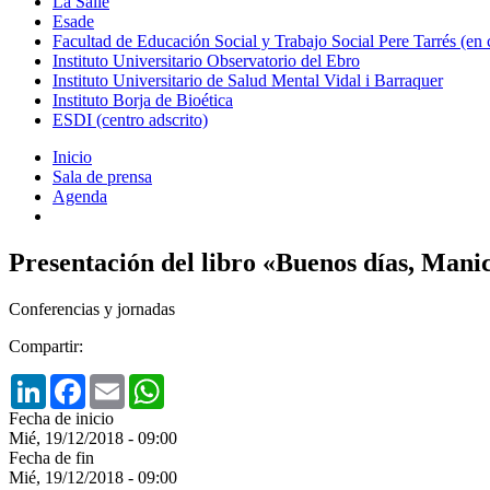
La Salle
Esade
Facultad de Educación Social y Trabajo Social Pere Tarrés (en
Instituto Universitario Observatorio del Ebro
Instituto Universitario de Salud Mental Vidal i Barraquer
Instituto Borja de Bioética
ESDI (centro adscrito)
Inicio
Sala de prensa
Agenda
Presentación del libro «Buenos días, Man
Conferencias y jornadas
Compartir:
LinkedIn
Facebook
Email
WhatsApp
Fecha de inicio
Mié, 19/12/2018 - 09:00
Fecha de fin
Mié, 19/12/2018 - 09:00