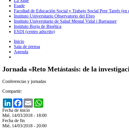
La Salle
Esade
Facultad de Educación Social y Trabajo Social Pere Tarrés (en
Instituto Universitario Observatorio del Ebro
Instituto Universitario de Salud Mental Vidal i Barraquer
Instituto Borja de Bioética
ESDI (centro adscrito)
Inicio
Sala de prensa
Agenda
Jornada «Reto Metástasis: de la investi
Conferencias y jornadas
Compartir:
LinkedIn
Facebook
Email
WhatsApp
Fecha de inicio
Mié, 14/03/2018 - 18:00
Fecha de fin
Mié, 14/03/2018 - 20:00