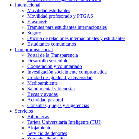
Internacional
Movilidad estudiantes
Movilidad profesorado y PTGAS
Erasmus+
Trámites para estudiantes internacionales
Seguro
Oficina de relaciones internacionales y estudiantes
Estudiantes comunitarios
Compromiso social
Portal de la Transparencia
Desarrollo sostenible
Cooperación y voluntariado
Investigación socialmente comprometida
Unidad de Igualdad y Diversidad
Medioambiente
Salud mental y bienestar
Becas y ayudas
Actividad pastoral
Consultas, quejas y sugerencias
Servicios
Bibliotecas
Tarjeta Universitaria Inteligente (TUI)
Alojamiento
Servicio de deportes
Servicios lingüísticos