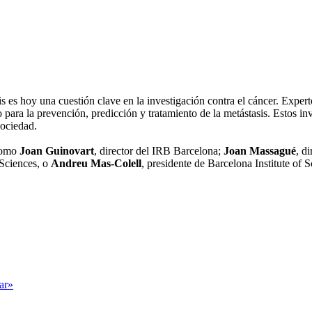
es hoy una cuestión clave en la investigación contra el cáncer. Experto
to para la prevención, predicción y tratamiento de la metástasis. Esto
sociedad.
 como
Joan Guinovart
, director del IRB Barcelona;
Joan Massagué
, d
 Sciences, o
Andreu Mas-Colell
, presidente de Barcelona Institute o
tar»