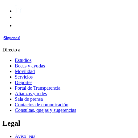
¡Síguenos!
Directo a
Estudios
Becas y ayudas
Movilidad
Servicios
Deportes
Portal de Transparencia
Alianzas y redes
Sala de prensa
Contactos de comunicación
Consultas, quejas y sugerencias
Legal
Aviso legal