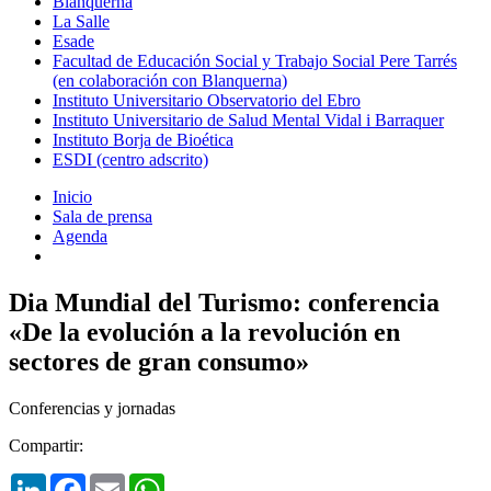
Blanquerna
La Salle
Esade
Facultad de Educación Social y Trabajo Social Pere Tarrés
(en colaboración con Blanquerna)
Instituto Universitario Observatorio del Ebro
Instituto Universitario de Salud Mental Vidal i Barraquer
Instituto Borja de Bioética
ESDI (centro adscrito)
Inicio
Sala de prensa
Agenda
Dia Mundial del Turismo: conferencia
«De la evolución a la revolución en
sectores de gran consumo»
Conferencias y jornadas
Compartir:
LinkedIn
Facebook
Email
WhatsApp