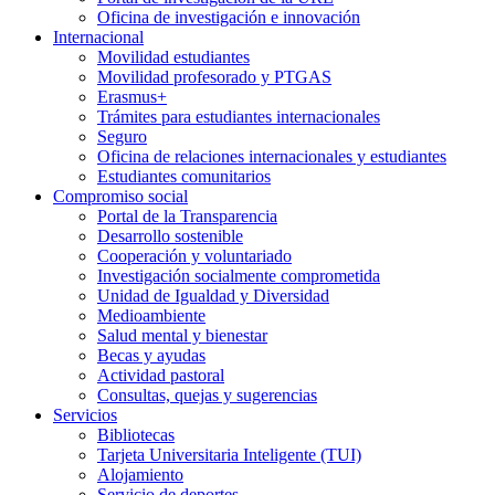
Oficina de investigación e innovación
Internacional
Movilidad estudiantes
Movilidad profesorado y PTGAS
Erasmus+
Trámites para estudiantes internacionales
Seguro
Oficina de relaciones internacionales y estudiantes
Estudiantes comunitarios
Compromiso social
Portal de la Transparencia
Desarrollo sostenible
Cooperación y voluntariado
Investigación socialmente comprometida
Unidad de Igualdad y Diversidad
Medioambiente
Salud mental y bienestar
Becas y ayudas
Actividad pastoral
Consultas, quejas y sugerencias
Servicios
Bibliotecas
Tarjeta Universitaria Inteligente (TUI)
Alojamiento
Servicio de deportes