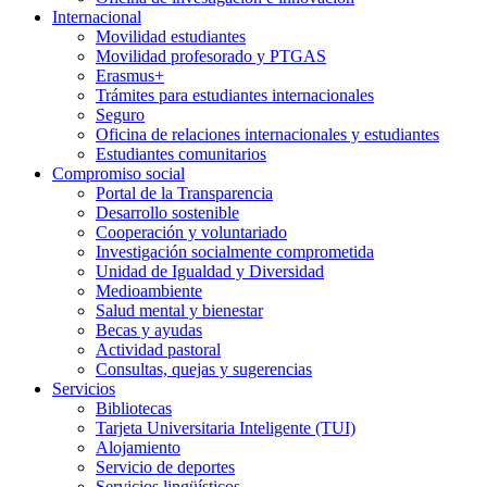
Internacional
Movilidad estudiantes
Movilidad profesorado y PTGAS
Erasmus+
Trámites para estudiantes internacionales
Seguro
Oficina de relaciones internacionales y estudiantes
Estudiantes comunitarios
Compromiso social
Portal de la Transparencia
Desarrollo sostenible
Cooperación y voluntariado
Investigación socialmente comprometida
Unidad de Igualdad y Diversidad
Medioambiente
Salud mental y bienestar
Becas y ayudas
Actividad pastoral
Consultas, quejas y sugerencias
Servicios
Bibliotecas
Tarjeta Universitaria Inteligente (TUI)
Alojamiento
Servicio de deportes
Servicios lingüísticos