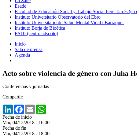
La Salle
Esade
Facultad de Educación Social y Trabajo Social Pere Tarrés (en
Instituto Universitario Observatorio del Ebro
Instituto Universitario de Salud Mental Vidal i Barraquer
Instituto Borja de Bioética
ESDI (centro adscrito)
Inicio
Sala de prensa
Agenda
Acto sobre violencia de género con Juha 
Conferencias y jornadas
Compartir:
LinkedIn
Facebook
Email
WhatsApp
Fecha de inicio
Mar, 04/12/2018 - 16:00
Fecha de fin
Mar, 04/12/2018 - 18:00