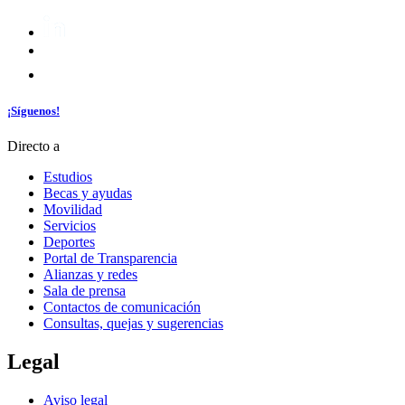
¡Síguenos!
Directo a
Estudios
Becas y ayudas
Movilidad
Servicios
Deportes
Portal de Transparencia
Alianzas y redes
Sala de prensa
Contactos de comunicación
Consultas, quejas y sugerencias
Legal
Aviso legal