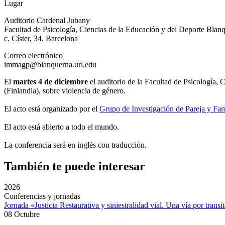
Lugar
Auditorio Cardenal Jubany
Facultad de Psicología, Ciencias de la Educación y del Deporte Bl
c. Císter, 34. Barcelona
Correo electrónico
immagp@blanquerna.url.edu
El
martes 4 de diciembre
el auditorio de la Facultad de Psicología
(Finlandia), sobre violencia de género.
El acto está organizado por el
Grupo de Investigación de Pareja y Fam
El acto está abierto a todo el mundo.
La conferencia será en inglés con traducción.
También te puede interesar
2026
Conferencias y jornadas
Jornada «Justicia Restaurativa y siniestralidad vial. Una vía por transi
08 Octubre