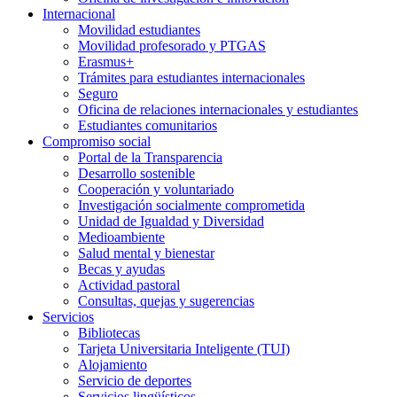
Internacional
Movilidad estudiantes
Movilidad profesorado y PTGAS
Erasmus+
Trámites para estudiantes internacionales
Seguro
Oficina de relaciones internacionales y estudiantes
Estudiantes comunitarios
Compromiso social
Portal de la Transparencia
Desarrollo sostenible
Cooperación y voluntariado
Investigación socialmente comprometida
Unidad de Igualdad y Diversidad
Medioambiente
Salud mental y bienestar
Becas y ayudas
Actividad pastoral
Consultas, quejas y sugerencias
Servicios
Bibliotecas
Tarjeta Universitaria Inteligente (TUI)
Alojamiento
Servicio de deportes
Servicios lingüísticos