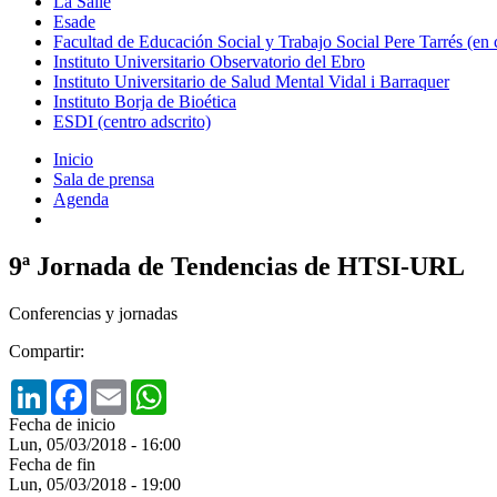
La Salle
Esade
Facultad de Educación Social y Trabajo Social Pere Tarrés (en
Instituto Universitario Observatorio del Ebro
Instituto Universitario de Salud Mental Vidal i Barraquer
Instituto Borja de Bioética
ESDI (centro adscrito)
Inicio
Sala de prensa
Agenda
9ª Jornada de Tendencias de HTSI-URL
Conferencias y jornadas
Compartir:
LinkedIn
Facebook
Email
WhatsApp
Fecha de inicio
Lun, 05/03/2018 - 16:00
Fecha de fin
Lun, 05/03/2018 - 19:00